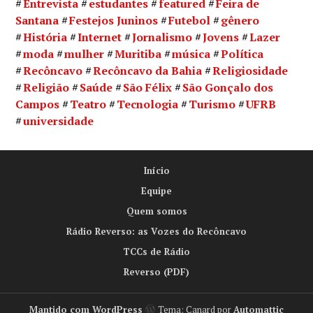
Entrevista
estudantes
featured
Feira de
Santana
Festejos Juninos
Futebol
gênero
História
Internet
Jornalismo
Jovens
Lazer
moda
mulher
Muritiba
música
Política
Recôncavo
Recôncavo da Bahia
Religiosidade
Religião
Saúde
São Félix
São Gonçalo dos
Campos
Teatro
Tecnologia
Turismo
UFRB
universidade
Início
Equipe
Quem somos
Rádio Reverso: as Vozes do Recôncavo
TCCs de Rádio
Reverso (PDF)
Mantido com WordPress
Tema: Canard por
Automattic