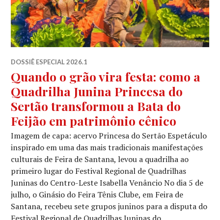
DOSSIÊ ESPECIAL 2026.1
Quando o grão vira festa: como a
Quadrilha Junina Princesa do
Sertão transformou a Bata do
Feijão em patrimônio cênico
Imagem de capa: acervo Princesa do Sertão Espetáculo
inspirado em uma das mais tradicionais manifestações
culturais de Feira de Santana, levou a quadrilha ao
primeiro lugar do Festival Regional de Quadrilhas
Juninas do Centro-Leste Isabella Venâncio No dia 5 de
julho, o Ginásio do Feira Tênis Clube, em Feira de
Santana, recebeu sete grupos juninos para a disputa do
Festival Regional de Quadrilhas Juninas do …