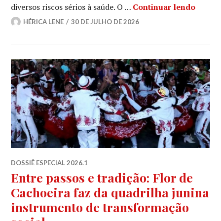
A cult
diversos riscos sérios à saúde. O …
Continuar lendo
HÉRICA LENE
30 DE JULHO DE 2026
DOSSIÊ ESPECIAL 2026.1
Entre passos e tradição: Flor de
Cachoeira faz da quadrilha junina
instrumento de transformação