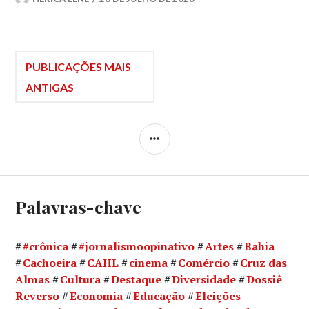
Navegação
PUBLICAÇÕES MAIS
ANTIGAS
por
LATERAL
posts
Palavras-chave
#crônica
#jornalismoopinativo
Artes
Bahia
Cachoeira
CAHL
cinema
Comércio
Cruz das
Almas
Cultura
Destaque
Diversidade
Dossiê
Reverso
Economia
Educação
Eleições