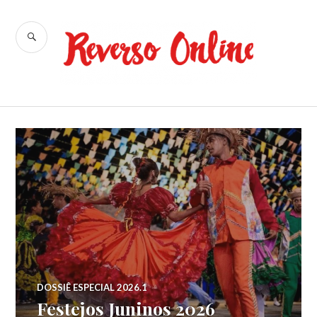
Ir
para
BUSCA
conteúdo
Reverso
Online
DOSSIÊ ESPECIAL 2026.1
Festejos Juninos 2026