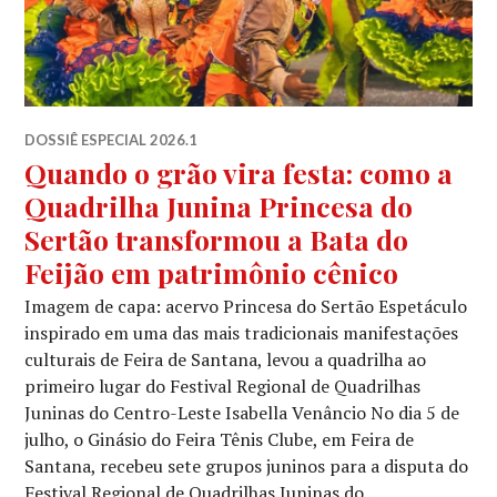
DOSSIÊ ESPECIAL 2026.1
Quando o grão vira festa: como a
Quadrilha Junina Princesa do
Sertão transformou a Bata do
Feijão em patrimônio cênico
Imagem de capa: acervo Princesa do Sertão Espetáculo
inspirado em uma das mais tradicionais manifestações
culturais de Feira de Santana, levou a quadrilha ao
primeiro lugar do Festival Regional de Quadrilhas
Juninas do Centro-Leste Isabella Venâncio No dia 5 de
julho, o Ginásio do Feira Tênis Clube, em Feira de
Santana, recebeu sete grupos juninos para a disputa do
Festival Regional de Quadrilhas Juninas do …