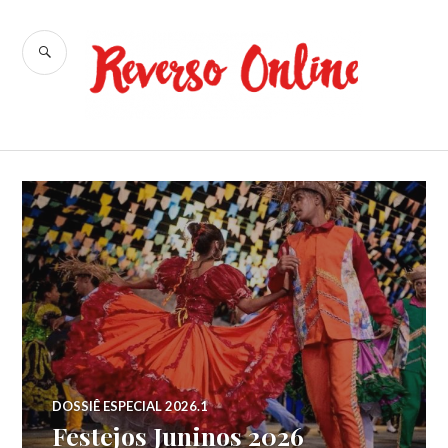
Ir
para
BUSCA
conteúdo
Reverso
Online
DOSSIÊ ESPECIAL 2026.1
Festejos Juninos 2026