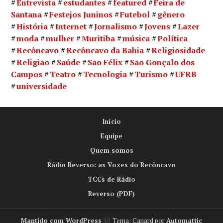
Entrevista
estudantes
featured
Feira de
Santana
Festejos Juninos
Futebol
gênero
História
Internet
Jornalismo
Jovens
Lazer
moda
mulher
Muritiba
música
Política
Recôncavo
Recôncavo da Bahia
Religiosidade
Religião
Saúde
São Félix
São Gonçalo dos
Campos
Teatro
Tecnologia
Turismo
UFRB
universidade
Início
Equipe
Quem somos
Rádio Reverso: as Vozes do Recôncavo
TCCs de Rádio
Reverso (PDF)
Mantido com WordPress
Tema: Canard por
Automattic