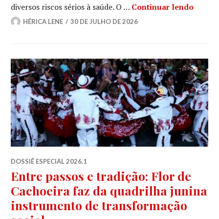
A cult
diversos riscos sérios à saúde. O …
Continuar lendo
HÉRICA LENE
30 DE JULHO DE 2026
DOSSIÊ ESPECIAL 2026.1
Entre passos e tradição: Flor de
Cachoeira faz da quadrilha junina
instrumento de transformação