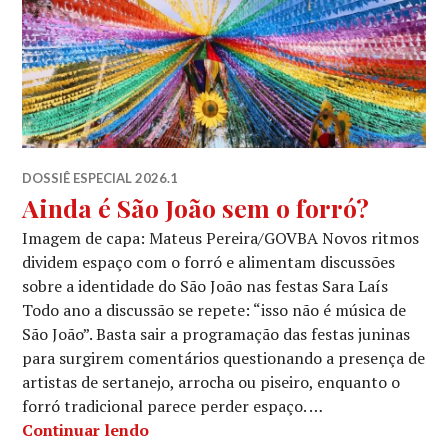
DOSSIÊ ESPECIAL 2026.1
Ainda é São João sem o forró?
Imagem de capa: Mateus Pereira/GOVBA Novos ritmos
dividem espaço com o forró e alimentam discussões
sobre a identidade do São João nas festas Sara Laís
Todo ano a discussão se repete: “isso não é música de
São João”. Basta sair a programação das festas juninas
para surgirem comentários questionando a presença de
artistas de sertanejo, arrocha ou piseiro, enquanto o
forró tradicional parece perder espaço. …
Ainda é São João sem o forró?
Continuar lendo