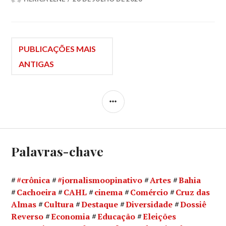
Navegação
PUBLICAÇÕES MAIS
ANTIGAS
por
LATERAL
posts
Palavras-chave
#crônica
#jornalismoopinativo
Artes
Bahia
Cachoeira
CAHL
cinema
Comércio
Cruz das
Almas
Cultura
Destaque
Diversidade
Dossiê
Reverso
Economia
Educação
Eleições