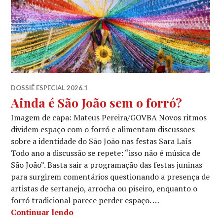
DOSSIÊ ESPECIAL 2026.1
Ainda é São João sem o forró?
Imagem de capa: Mateus Pereira/GOVBA Novos ritmos
dividem espaço com o forró e alimentam discussões
sobre a identidade do São João nas festas Sara Laís
Todo ano a discussão se repete: “isso não é música de
São João”. Basta sair a programação das festas juninas
para surgirem comentários questionando a presença de
artistas de sertanejo, arrocha ou piseiro, enquanto o
forró tradicional parece perder espaço. …
Ainda é São João sem o forró?
Continuar lendo