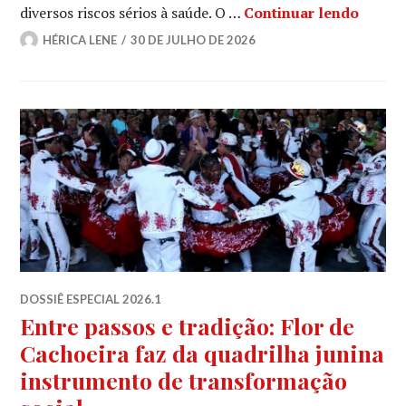
A cult
diversos riscos sérios à saúde. O …
Continuar lendo
HÉRICA LENE
30 DE JULHO DE 2026
DOSSIÊ ESPECIAL 2026.1
Entre passos e tradição: Flor de
Cachoeira faz da quadrilha junina
instrumento de transformação