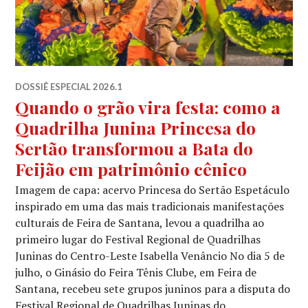
DOSSIÊ ESPECIAL 2026.1
Quando o grão vira festa: como a
Quadrilha Junina Princesa do
Sertão transformou a Bata do
Feijão em patrimônio cênico
Imagem de capa: acervo Princesa do Sertão Espetáculo
inspirado em uma das mais tradicionais manifestações
culturais de Feira de Santana, levou a quadrilha ao
primeiro lugar do Festival Regional de Quadrilhas
Juninas do Centro-Leste Isabella Venâncio No dia 5 de
julho, o Ginásio do Feira Tênis Clube, em Feira de
Santana, recebeu sete grupos juninos para a disputa do
Festival Regional de Quadrilhas Juninas do …