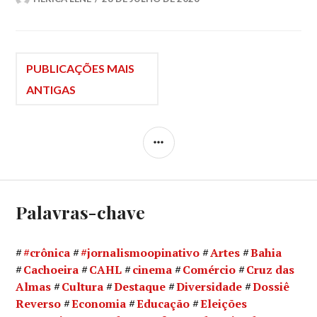
Navegação
PUBLICAÇÕES MAIS
ANTIGAS
por
LATERAL
posts
Palavras-chave
#crônica
#jornalismoopinativo
Artes
Bahia
Cachoeira
CAHL
cinema
Comércio
Cruz das
Almas
Cultura
Destaque
Diversidade
Dossiê
Reverso
Economia
Educação
Eleições