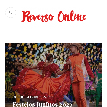
Ir
para
BUSCA
conteúdo
Reverso
Online
DOSSIÊ ESPECIAL 2026.1
Festejos Juninos 2026