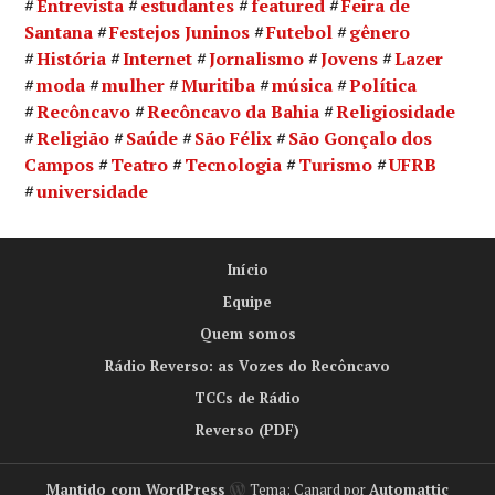
Entrevista
estudantes
featured
Feira de
Santana
Festejos Juninos
Futebol
gênero
História
Internet
Jornalismo
Jovens
Lazer
moda
mulher
Muritiba
música
Política
Recôncavo
Recôncavo da Bahia
Religiosidade
Religião
Saúde
São Félix
São Gonçalo dos
Campos
Teatro
Tecnologia
Turismo
UFRB
universidade
Início
Equipe
Quem somos
Rádio Reverso: as Vozes do Recôncavo
TCCs de Rádio
Reverso (PDF)
Mantido com WordPress
Tema: Canard por
Automattic