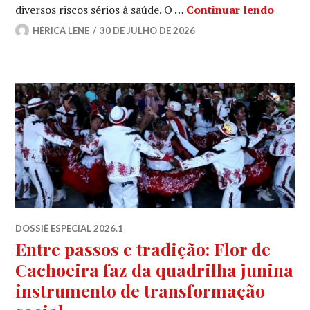
A cult
diversos riscos sérios à saúde. O …
Continuar lendo
HÉRICA LENE
30 DE JULHO DE 2026
DOSSIÊ ESPECIAL 2026.1
Entre passos e tradição: Flor de
Cachoeira faz da quadrilha junina
instrumento de transformação