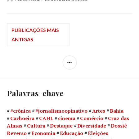
Navegação
PUBLICAÇÕES MAIS
ANTIGAS
por
LATERAL
posts
Palavras-chave
#crônica
#jornalismoopinativo
Artes
Bahia
Cachoeira
CAHL
cinema
Comércio
Cruz das
Almas
Cultura
Destaque
Diversidade
Dossiê
Reverso
Economia
Educação
Eleições