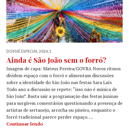
DOSSIÊ ESPECIAL 2026.1
Ainda é São João sem o forró?
Imagem de capa: Mateus Pereira/GOVBA Novos ritmos
dividem espaço com o forró e alimentam discussões
sobre a identidade do São João nas festas Sara Laís
Todo ano a discussão se repete: “isso não é música de
São João”. Basta sair a programação das festas juninas
para surgirem comentários questionando a presença de
artistas de sertanejo, arrocha ou piseiro, enquanto o
forró tradicional parece perder espaço. …
Ainda é São João sem o forró?
Continuar lendo