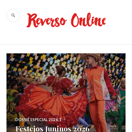
Ir
para
BUSCA
conteúdo
Reverso
Online
DOSSIÊ ESPECIAL 2026.1
Festejos Juninos 2026