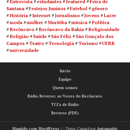
Entrevista
estudantes
featured
Feira de
Santana
Festejos Juninos
Futebol
gênero
História
Internet
Jornalismo
Jovens
Lazer
moda
mulher
Muritiba
música
Política
Recôncavo
Recôncavo da Bahia
Religiosidade
Religião
Saúde
São Félix
São Gonçalo dos
Campos
Teatro
Tecnologia
Turismo
UFRB
universidade
Início
Equipe
Quem somos
Rádio Reverso: as Vozes do Recôncavo
TCCs de Rádio
Reverso (PDF)
Mantido com WordPress
Tema: Canard por
Automattic