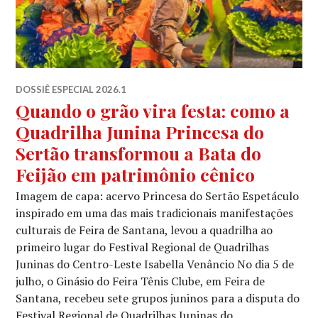
DOSSIÊ ESPECIAL 2026.1
Quando o grão vira festa: como a
Quadrilha Junina Princesa do
Sertão transformou a Bata do
Feijão em patrimônio cênico
Imagem de capa: acervo Princesa do Sertão Espetáculo
inspirado em uma das mais tradicionais manifestações
culturais de Feira de Santana, levou a quadrilha ao
primeiro lugar do Festival Regional de Quadrilhas
Juninas do Centro-Leste Isabella Venâncio No dia 5 de
julho, o Ginásio do Feira Tênis Clube, em Feira de
Santana, recebeu sete grupos juninos para a disputa do
Festival Regional de Quadrilhas Juninas do …