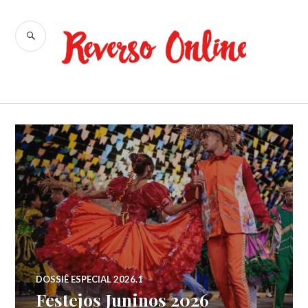
Ir
para
BUSCA
conteúdo
Reverso
Online
DOSSIÊ ESPECIAL 2026.1
Festejos Juninos 2026