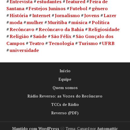
Entrevista
estudantes
featured
Feira de
Santana
Festejos Juninos
Futebol
gênero
História
Internet
Jornalismo
Jovens
Lazer
moda
mulher
Muritiba
música
Política
Recôncavo
Recôncavo da Bahia
Religiosidade
Religião
Saúde
São Félix
São Gonçalo dos
Campos
Teatro
Tecnologia
Turismo
UFRB
universidade
Início
Equipe
Quem somos
Rádio Reverso: as Vozes do Recôncavo
TCCs de Rádio
Reverso (PDF)
Mantido com WordPress
Tema: Canard por
Automattic