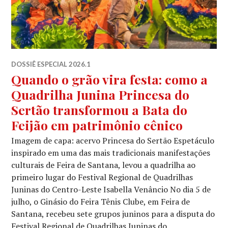
DOSSIÊ ESPECIAL 2026.1
Quando o grão vira festa: como a
Quadrilha Junina Princesa do
Sertão transformou a Bata do
Feijão em patrimônio cênico
Imagem de capa: acervo Princesa do Sertão Espetáculo
inspirado em uma das mais tradicionais manifestações
culturais de Feira de Santana, levou a quadrilha ao
primeiro lugar do Festival Regional de Quadrilhas
Juninas do Centro-Leste Isabella Venâncio No dia 5 de
julho, o Ginásio do Feira Tênis Clube, em Feira de
Santana, recebeu sete grupos juninos para a disputa do
Festival Regional de Quadrilhas Juninas do …