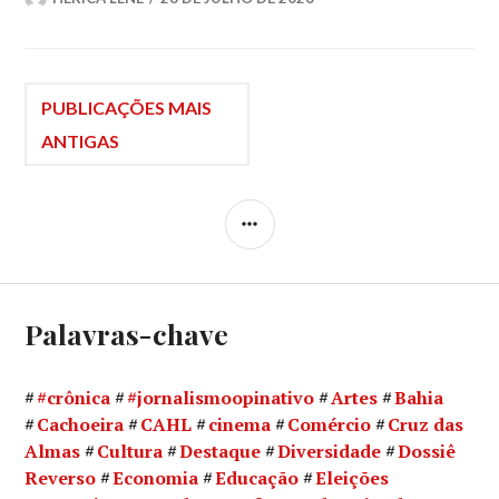
Navegação
PUBLICAÇÕES MAIS
ANTIGAS
por
LATERAL
posts
Palavras-chave
#crônica
#jornalismoopinativo
Artes
Bahia
Cachoeira
CAHL
cinema
Comércio
Cruz das
Almas
Cultura
Destaque
Diversidade
Dossiê
Reverso
Economia
Educação
Eleições