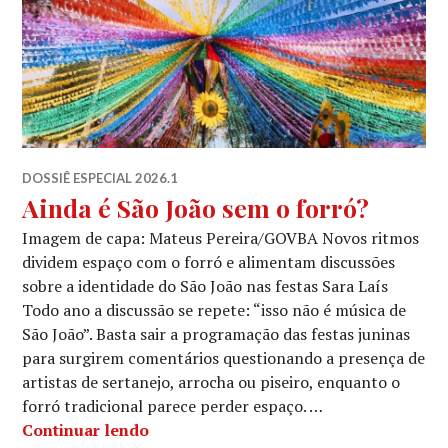
DOSSIÊ ESPECIAL 2026.1
Ainda é São João sem o forró?
Imagem de capa: Mateus Pereira/GOVBA Novos ritmos
dividem espaço com o forró e alimentam discussões
sobre a identidade do São João nas festas Sara Laís
Todo ano a discussão se repete: “isso não é música de
São João”. Basta sair a programação das festas juninas
para surgirem comentários questionando a presença de
artistas de sertanejo, arrocha ou piseiro, enquanto o
forró tradicional parece perder espaço. …
Ainda é São João sem o forró?
Continuar lendo