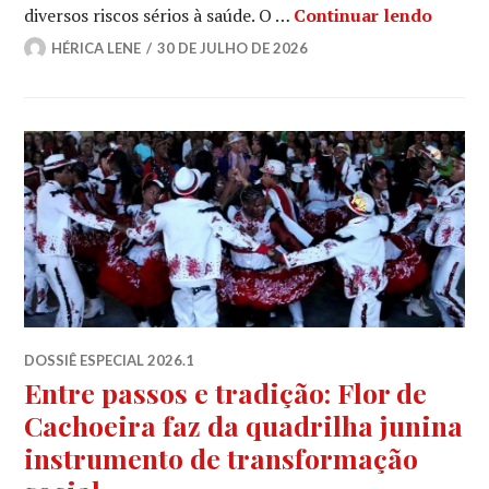
A cult
diversos riscos sérios à saúde. O …
Continuar lendo
HÉRICA LENE
30 DE JULHO DE 2026
DOSSIÊ ESPECIAL 2026.1
Entre passos e tradição: Flor de
Cachoeira faz da quadrilha junina
instrumento de transformação