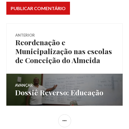
Navegação
ANTERIOR
Reordenação e
Post
de
anterior:
Municipalização nas escolas
de Conceição do Almeida
Post
AVANÇAR
Dossiê Reverso: Educação
Próximo
post:
LATERAL