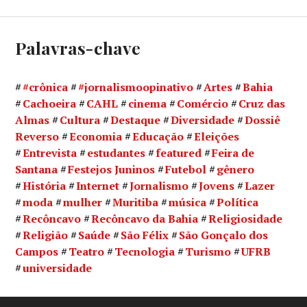
Palavras-chave
#crônica
#jornalismoopinativo
Artes
Bahia
Cachoeira
CAHL
cinema
Comércio
Cruz das
Almas
Cultura
Destaque
Diversidade
Dossiê
Reverso
Economia
Educação
Eleições
Entrevista
estudantes
featured
Feira de
Santana
Festejos Juninos
Futebol
gênero
História
Internet
Jornalismo
Jovens
Lazer
moda
mulher
Muritiba
música
Política
Recôncavo
Recôncavo da Bahia
Religiosidade
Religião
Saúde
São Félix
São Gonçalo dos
Campos
Teatro
Tecnologia
Turismo
UFRB
universidade