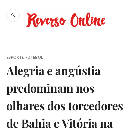
Ir
para
BUSCA
conteúdo
Reverso
Online
ESPORTE
,
FUTEBOL
Alegria e angústia
predominam nos
olhares dos torcedores
de Bahia e Vitória na