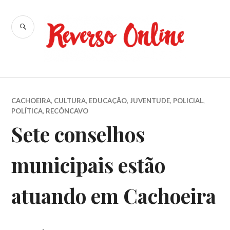
Ir
para
BUSCA
conteúdo
Reverso
Online
CACHOEIRA
,
CULTURA
,
EDUCAÇÃO
,
JUVENTUDE
,
POLICIAL
,
POLÍTICA
,
RECÔNCAVO
Sete conselhos
municipais estão
atuando em Cachoeira