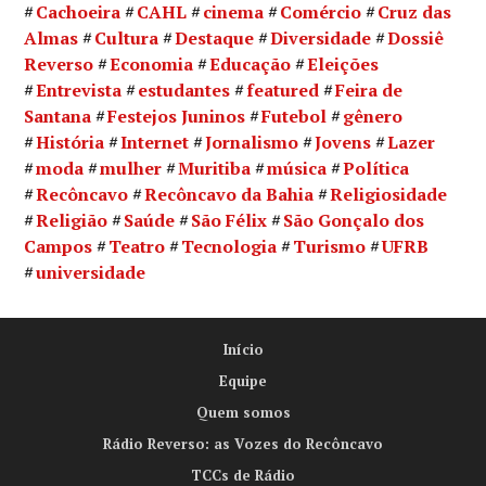
Cachoeira
CAHL
cinema
Comércio
Cruz das
Almas
Cultura
Destaque
Diversidade
Dossiê
Reverso
Economia
Educação
Eleições
Entrevista
estudantes
featured
Feira de
Santana
Festejos Juninos
Futebol
gênero
História
Internet
Jornalismo
Jovens
Lazer
moda
mulher
Muritiba
música
Política
Recôncavo
Recôncavo da Bahia
Religiosidade
Religião
Saúde
São Félix
São Gonçalo dos
Campos
Teatro
Tecnologia
Turismo
UFRB
universidade
Início
Equipe
Quem somos
Rádio Reverso: as Vozes do Recôncavo
TCCs de Rádio