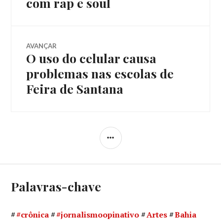
com rap e soul
Post
AVANÇAR
O uso do celular causa
Próximo
post:
problemas nas escolas de
Feira de Santana
LATERAL
Palavras-chave
#crônica
#jornalismoopinativo
Artes
Bahia