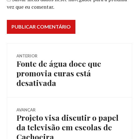
vez que eu comentar.
Navegação
ANTERIOR
Fonte de água doce que
Post
de
anterior:
promovia curas está
desativada
Post
AVANÇAR
Projeto visa discutir o papel
Próximo
post:
da televisão em escolas de
Cachoeira