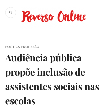
Ir
para
BUSCA
conteúdo
Reverso
Online
POLÍTICA
,
PROFISSÃO
Audiência pública
propõe inclusão de
assistentes sociais nas
escolas