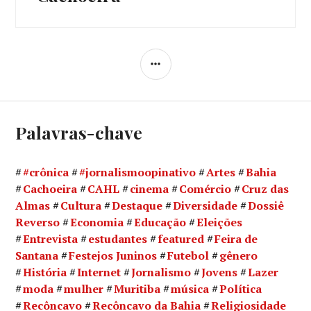
LATERAL
Palavras-chave
#crônica
#jornalismoopinativo
Artes
Bahia
Cachoeira
CAHL
cinema
Comércio
Cruz das
Almas
Cultura
Destaque
Diversidade
Dossiê
Reverso
Economia
Educação
Eleições
Entrevista
estudantes
featured
Feira de
Santana
Festejos Juninos
Futebol
gênero
História
Internet
Jornalismo
Jovens
Lazer
moda
mulher
Muritiba
música
Política
Recôncavo
Recôncavo da Bahia
Religiosidade