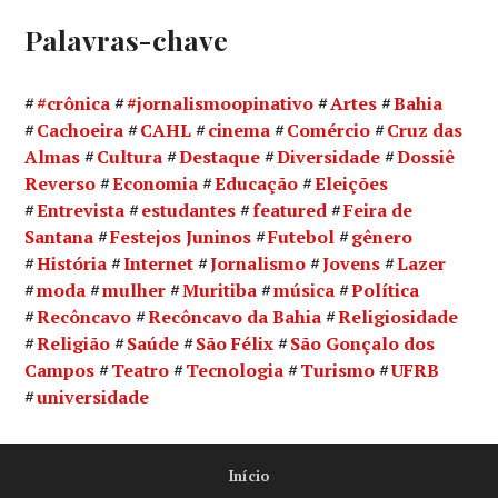
Palavras-chave
#crônica
#jornalismoopinativo
Artes
Bahia
Cachoeira
CAHL
cinema
Comércio
Cruz das
Almas
Cultura
Destaque
Diversidade
Dossiê
Reverso
Economia
Educação
Eleições
Entrevista
estudantes
featured
Feira de
Santana
Festejos Juninos
Futebol
gênero
História
Internet
Jornalismo
Jovens
Lazer
moda
mulher
Muritiba
música
Política
Recôncavo
Recôncavo da Bahia
Religiosidade
Religião
Saúde
São Félix
São Gonçalo dos
Campos
Teatro
Tecnologia
Turismo
UFRB
universidade
Início