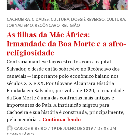
CACHOEIRA
,
CIDADES
,
CULTURA
,
DOSSIÊ REVERSO: CULTURA
,
JORNALISMO
,
RECÔNCAVO
,
RELIGIÃO
As filhas da Mãe África:
Irmandade da Boa Morte e a afro-
religiosidade
Confraria manteve laços estreitos com a capital
Salvador, e desde então sobrevive no Recôncavo dos
canaviais — importante polo econômico baiano nos
séculos XIX e XX. Por Giovane Alcântara História
Fundada em Salvador, por volta de 1820, a Irmandade
da Boa Morte é uma das confrarias mais antigas e
importantes do País. A instituição migrou para
Cachoeira e sua história é construída, principalmente,
As filhas da Mãe Áfric
pela memória …
Continuar lendo
CARLOS RIBEIRO
19 DE JULHO DE 2019
DEIXE UM
COMENTÁRIO