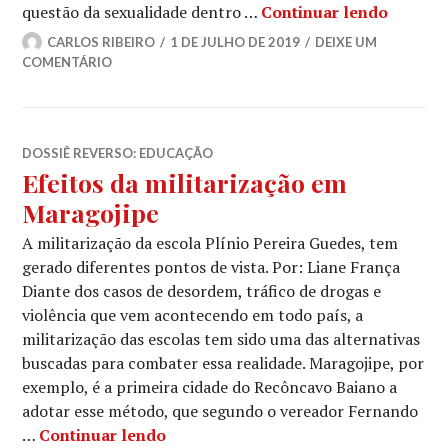
Educaçã
questão da sexualidade dentro …
Continuar lendo
CARLOS RIBEIRO
1 DE JULHO DE 2019
DEIXE UM
COMENTÁRIO
DOSSIÊ REVERSO: EDUCAÇÃO
Efeitos da militarização em
Maragojipe
A militarização da escola Plínio Pereira Guedes, tem
gerado diferentes pontos de vista. Por: Liane França
Diante dos casos de desordem, tráfico de drogas e
violência que vem acontecendo em todo país, a
militarização das escolas tem sido uma das alternativas
buscadas para combater essa realidade. Maragojipe, por
exemplo, é a primeira cidade do Recôncavo Baiano a
adotar esse método, que segundo o vereador Fernando
Efeitos da militarização em Marago
…
Continuar lendo