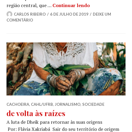
Notas musicais: c
região central, que …
Continuar lendo
CARLOS RIBEIRO
6 DE JULHO DE 2019
DEIXE UM
COMENTÁRIO
CACHOEIRA
,
CAHL/UFRB
,
JORNALISMO
,
SOCIEDADE
de volta às raízes
A luta de Dheik para retornar às suas origens
Por: Flávia Xakriabá Sair do seu território de origem