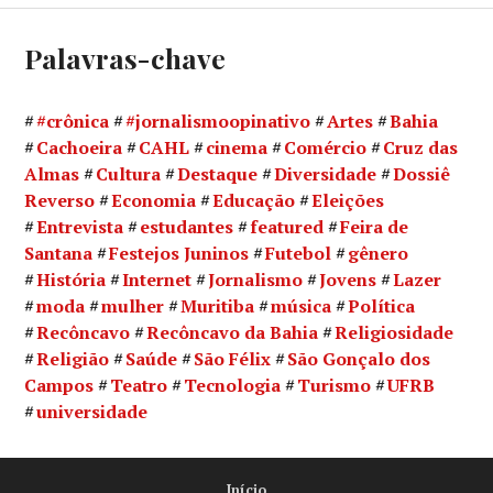
Palavras-chave
#crônica
#jornalismoopinativo
Artes
Bahia
Cachoeira
CAHL
cinema
Comércio
Cruz das
Almas
Cultura
Destaque
Diversidade
Dossiê
Reverso
Economia
Educação
Eleições
Entrevista
estudantes
featured
Feira de
Santana
Festejos Juninos
Futebol
gênero
História
Internet
Jornalismo
Jovens
Lazer
moda
mulher
Muritiba
música
Política
Recôncavo
Recôncavo da Bahia
Religiosidade
Religião
Saúde
São Félix
São Gonçalo dos
Campos
Teatro
Tecnologia
Turismo
UFRB
universidade
Início