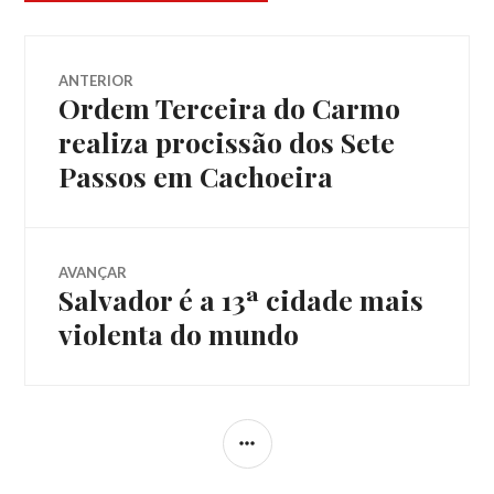
Navegação
ANTERIOR
Ordem Terceira do Carmo
Post
de
anterior:
realiza procissão dos Sete
Passos em Cachoeira
Post
AVANÇAR
Salvador é a 13ª cidade mais
Próximo
post:
violenta do mundo
LATERAL