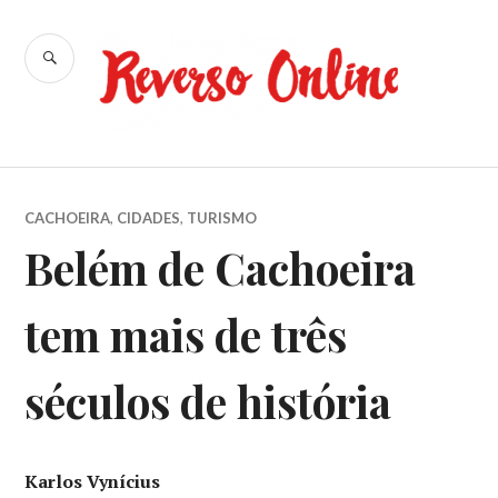
Ir
para
BUSCA
conteúdo
Reverso
Online
CACHOEIRA
,
CIDADES
,
TURISMO
Belém de Cachoeira
tem mais de três
séculos de história
Karlos Vynícius