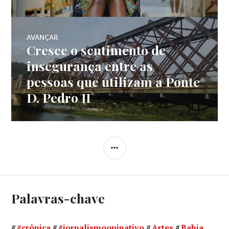
AVANÇAR
Cresce o sentimento de
Próximo
post:
insegurança entre as
pessoas que utilizam a Ponte
D. Pedro II
LATERAL
Palavras-chave
#crônica
#jornalismoopinativo
Artes
Bahia