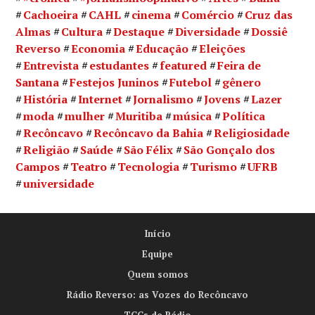
Cachoeira
CAHL
cinema
Comércio
Cruz das
Almas
Cultura
Destaque
Diversidade
Dossiê
Reverso
Economia
Educação
Eleições
Entrevista
estudantes
featured
Feira de
Santana
Festejos Juninos
Futebol
gênero
História
Internet
Jornalismo
Jovens
Lazer
moda
mulher
Muritiba
música
Política
Recôncavo
Recôncavo da Bahia
Religiosidade
Religião
Saúde
São Félix
São Gonçalo dos
Campos
Teatro
Tecnologia
Turismo
UFRB
universidade
Início
Equipe
Quem somos
Rádio Reverso: as Vozes do Recôncavo
TCCs de Rádio