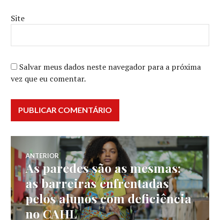
Site
Salvar meus dados neste navegador para a próxima
vez que eu comentar.
Navegação
ANTERIOR
As paredes são as mesmas:
Post
de
anterior:
as barreiras enfrentadas
pelos alunos com deficiência
Post
no CAHL