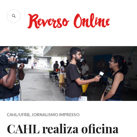
Ir
para
BUSCA
conteúdo
Reverso
Online
CAHL/UFRB
,
JORNALISMO IMPRESSO
CAHL realiza oficina