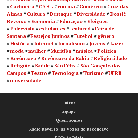
Cachoeira
CAHL
cinema
Comércio
Cruz das
Almas
Cultura
Destaque
Diversidade
Dossiê
Reverso
Economia
Educação
Eleições
Entrevista
estudantes
featured
Feira de
Santana
Festejos Juninos
Futebol
gênero
História
Internet
Jornalismo
Jovens
Lazer
moda
mulher
Muritiba
música
Política
Recôncavo
Recôncavo da Bahia
Religiosidade
Religião
Saúde
São Félix
São Gonçalo dos
Campos
Teatro
Tecnologia
Turismo
UFRB
universidade
Início
Equipe
Quem somos
Rádio Reverso: as Vozes do Recôncavo