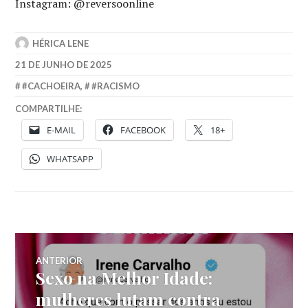
Instagram: @reversoonline
HÉRICA LENE
21 DE JUNHO DE 2025
#CACHOEIRA
,
#RACISMO
COMPARTILHE:
E-MAIL
FACEBOOK
18+
WHATSAPP
Navegação
ANTERIOR
Sexo na Melhor Idade:
Post
de
anterior:
mulheres lutam contra