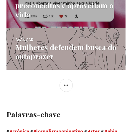
preconceitos e aproveitam a
Post
vida
AVANÇAR
Mulheres defendem busca do
Próximo
post:
autoprazer
LATERAL
Palavras-chave
#crônica
#jornalismoopinativo
Artes
Bahia