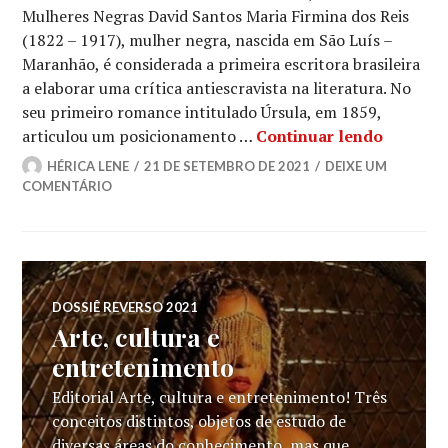
Mulheres Negras David Santos Maria Firmina dos Reis
(1822 – 1917), mulher negra, nascida em São Luís –
Maranhão, é considerada a primeira escritora brasileira
a elaborar uma crítica antiescravista na literatura. No
seu primeiro romance intitulado Úrsula, em 1859,
Quantas 
articulou um posicionamento …
Continuar lendo
HÉRICA LENE
21 DE SETEMBRO DE 2021
DEIXE UM
COMENTÁRIO
DOSSIÊ REVERSO 2021
Arte, cultura e
entretenimento
Editorial Arte, cultura e entretenimento! Três
conceitos distintos, objetos de estudo de
diversas áreas do conhecimento, mas que