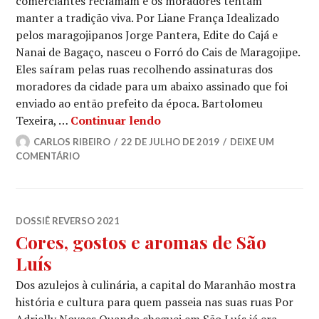
comerciantes reclamam e os moradores tentam
manter a tradição viva. Por Liane França Idealizado
pelos maragojipanos Jorge Pantera, Edite do Cajá e
Nanai de Bagaço, nasceu o Forró do Cais de Maragojipe.
Eles saíram pelas ruas recolhendo assinaturas dos
moradores da cidade para um abaixo assinado que foi
enviado ao então prefeito da época. Bartolomeu
Fim do São João em Maragoj
Texeira, …
Continuar lendo
CARLOS RIBEIRO
22 DE JULHO DE 2019
DEIXE UM
COMENTÁRIO
DOSSIÊ REVERSO 2021
Cores, gostos e aromas de São
Luís
Dos azulejos à culinária, a capital do Maranhão mostra
história e cultura para quem passeia nas suas ruas Por