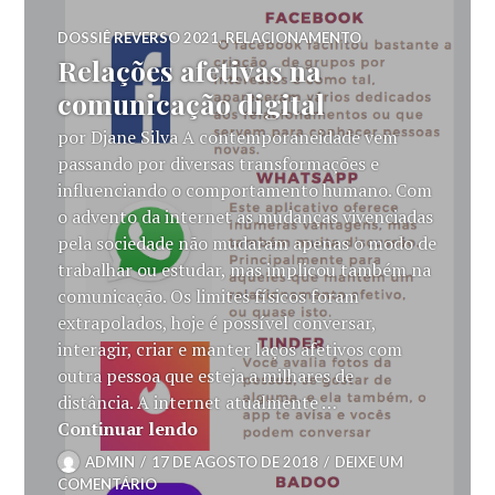
DOSSIÊ REVERSO 2021
,
RELACIONAMENTO
Relações afetivas na
comunicação digital
por Djane Silva A contemporaneidade vem
passando por diversas transformações e
influenciando o comportamento humano. Com
o advento da internet as mudanças vivenciadas
pela sociedade não mudaram apenas o modo de
trabalhar ou estudar, mas implicou também na
comunicação. Os limites físicos foram
extrapolados, hoje é possível conversar,
interagir, criar e manter laços afetivos com
outra pessoa que esteja a milhares de
distância. A internet atualmente …
Relações afetivas na comunicação 
Continuar lendo
ADMIN
17 DE AGOSTO DE 2018
DEIXE UM
COMENTÁRIO