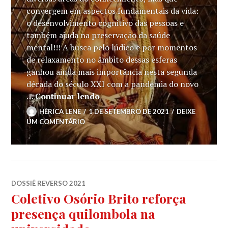
convergem em aspectos fundamentais da vida:
o desenvolvimento cognitivo das pessoas e
também ajuda na preservação da saúde
mental!!! A busca pelo lúdico e por momentos
de relaxamento no âmbito dessas esferas
ganhou ainda mais importância nesta segunda
década do século XXI com a pandemia do novo
Arte, cultura e entretenimento
…
Continuar lendo
HÉRICA LENE
1 DE SETEMBRO DE 2021
DEIXE
UM COMENTÁRIO
DOSSIÊ REVERSO 2021
Coletivo Osório Brito reforça
presença quilombola na