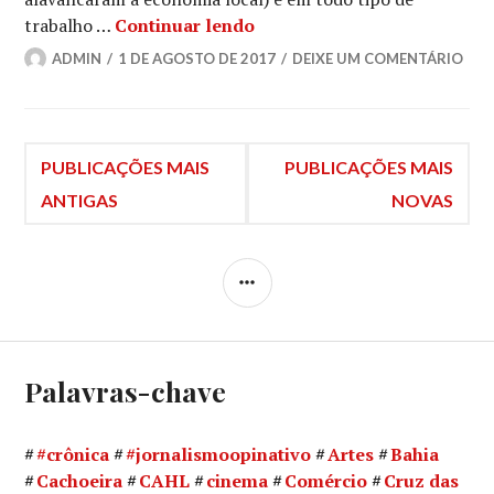
Genocídio do povo negro
trabalho …
Continuar lendo
ADMIN
1 DE AGOSTO DE 2017
DEIXE UM COMENTÁRIO
Navegação
PUBLICAÇÕES MAIS
PUBLICAÇÕES MAIS
ANTIGAS
NOVAS
por
LATERAL
posts
Palavras-chave
#crônica
#jornalismoopinativo
Artes
Bahia
Cachoeira
CAHL
cinema
Comércio
Cruz das