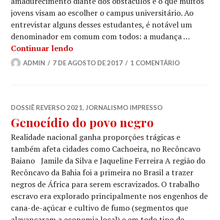
amadurecimento diante dos obstáculos é o que muitos
jovens visam ao escolher o campus universitário. Ao
entrevistar alguns desses estudantes, é notável um
denominador em comum com todos: a mudança …
Antes e depois: como mudou a vida do
Continuar lendo
ADMIN
7 DE AGOSTO DE 2017
1 COMENTÁRIO
DOSSIÊ REVERSO 2021
,
JORNALISMO IMPRESSO
Genocídio do povo negro
Realidade nacional ganha proporções trágicas e
também afeta cidades como Cachoeira, no Recôncavo
Baiano Jamile da Silva e Jaqueline Ferreira A região do
Recôncavo da Bahia foi a primeira no Brasil a trazer
negros de África para serem escravizados. O trabalho
escravo era explorado principalmente nos engenhos de
cana-de-açúcar e cultivo de fumo (segmentos que
alavancaram a economia local) e em todo tipo de