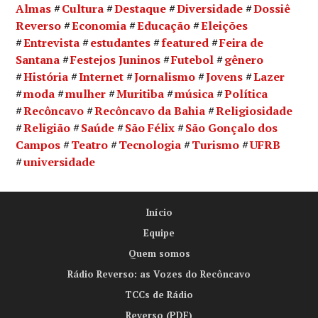
Almas
Cultura
Destaque
Diversidade
Dossiê
Reverso
Economia
Educação
Eleições
Entrevista
estudantes
featured
Feira de
Santana
Festejos Juninos
Futebol
gênero
História
Internet
Jornalismo
Jovens
Lazer
moda
mulher
Muritiba
música
Política
Recôncavo
Recôncavo da Bahia
Religiosidade
Religião
Saúde
São Félix
São Gonçalo dos
Campos
Teatro
Tecnologia
Turismo
UFRB
universidade
Início
Equipe
Quem somos
Rádio Reverso: as Vozes do Recôncavo
TCCs de Rádio
Reverso (PDF)