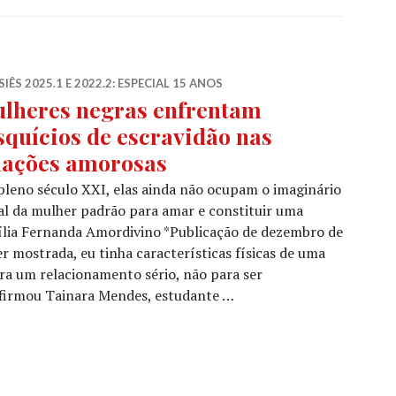
IÊS 2025.1 E 2022.2: ESPECIAL 15 ANOS
lheres negras enfrentam
squícios de escravidão nas
lações amorosas
leno século XXI, elas ainda não ocupam o imaginário
al da mulher padrão para amar e constituir uma
ília Fernanda Amordivino *Publicação de dezembro de
r mostrada, eu tinha características físicas de uma
ra um relacionamento sério, não para ser
 afirmou Tainara Mendes, estudante …
 enfrentam resquícios de escravidão nas relações amoro