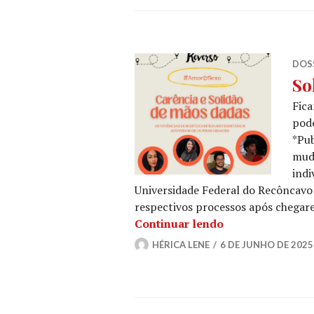
DOSS
So
Fica
pode
*Pu
muda
indi
Universidade Federal do Recôncavo
respectivos processos após chegar
Solidão e carênc
Continuar lendo
HÉRICA LENE
6 DE JUNHO DE 2025