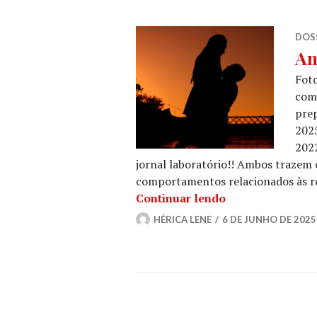
DOSS
Am
Foto
com
prep
202
2022
jornal laboratório!! Ambos trazem
comportamentos relacionados às re
Amor & Sexo I e 
Continuar lendo
HÉRICA LENE
6 DE JUNHO DE 2025