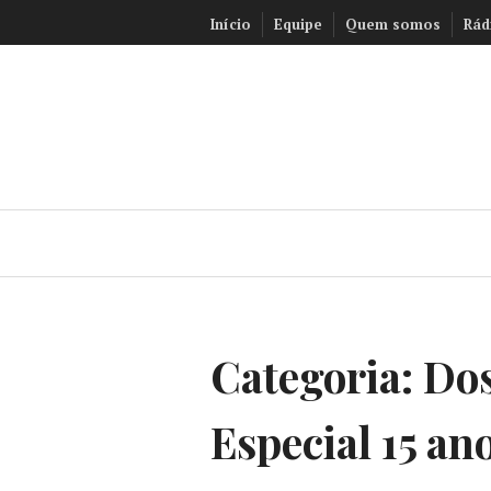
Ir
Início
Equipe
Quem somos
Rád
para
conteúdo
Categoria:
Dos
Especial 15 an