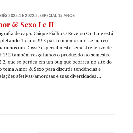
IÊS 2025.1 E 2022.2: ESPECIAL 15 ANOS
or & Sexo I e II
grafia de capa: Caique Fialho O Reverso On Line está
pletando 15 anos!!! E para comemorar esse marco
aramos um Dossiê especial neste semestre letivo de
5.1! E também resgatamos o produzido no semestre
.2, que se perdeu em um bug que ocorreu no site do
 o tema Amor & Sexo para discutir tendências e
lações afetivas/amorosas e suas diversidades …
II