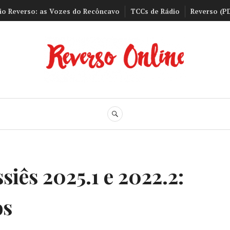
io Reverso: as Vozes do Recôncavo
TCCs de Rádio
Reverso (P
Reverso Onli
BUSCA
siês 2025.1 e 2022.2:
os