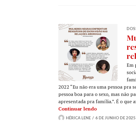
DOSS
Mu
re
re
Em p
soci
fam
2022 “Eu não era uma pessoa pra se
pessoa boa para o sexo, mas não pa
apresentada pra família.”. É o que
Mulheres negras
Continuar lendo
HÉRICA LENE
6 DE JUNHO DE 2025