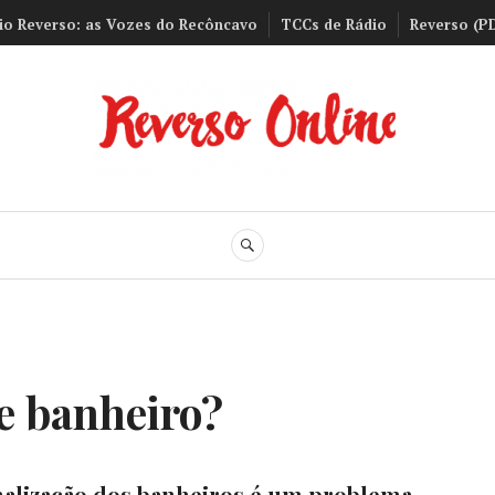
io Reverso: as Vozes do Recôncavo
TCCs de Rádio
Reverso (P
Reverso Onli
BUSCA
e banheiro?
inalização dos banheiros é um problema