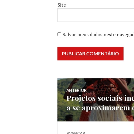
Site
Salvar meus dados neste navegad
Navegação
ANTERIOR
Projetos sociais i
Post
de
a se aproximarem 
anterior:
Post
AVANÇAR