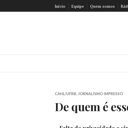
Ir
Início
Equipe
Quem somos
Rád
para
conteúdo
CAHL/UFRB
,
JORNALISMO IMPRESSO
De quem é ess
Falta de privacidade e s