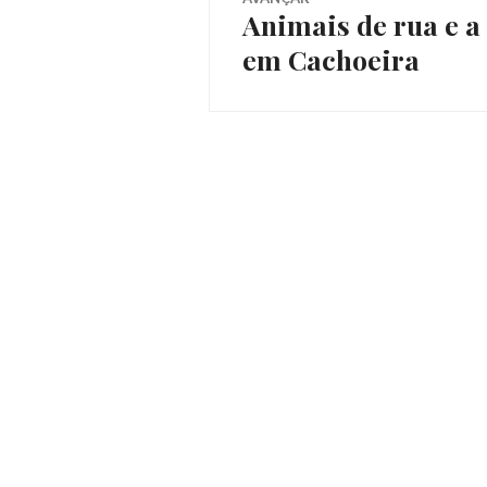
Animais de rua e a
Próximo
em Cachoeira
post: