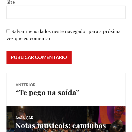
Site
Salvar meus dados neste navegador para a próxima
vez que eu comentar.
Navegação
ANTERIOR
“Te pego na saída”
Post
de
anterior:
Post
AVANÇAR
Notas musicais: caminhos
Próximo
post: