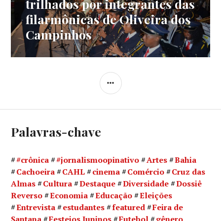
trilhados por integrantes das
filarmônicas de Oliveira dos
Campinhos
LATERAL
Palavras-chave
#crônica
#jornalismoopinativo
Artes
Bahia
Cachoeira
CAHL
cinema
Comércio
Cruz das
Almas
Cultura
Destaque
Diversidade
Dossiê
Reverso
Economia
Educação
Eleições
Entrevista
estudantes
featured
Feira de
Santana
Festejos Juninos
Futebol
gênero