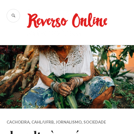
Ir
para
BUSCA
conteúdo
Reverso
Online
CACHOEIRA
,
CAHL/UFRB
,
JORNALISMO
,
SOCIEDADE