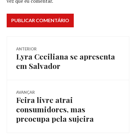
vez que eu comentar.
Navegação
ANTERIOR
Lyra Ceciliana se apresenta
Post
de
anterior:
em Salvador
Post
AVANÇAR
Feira livre atrai
Próximo
post:
consumidores, mas
preocupa pela sujeira