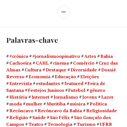
LATERAL
Palavras-chave
#crônica
#jornalismoopinativo
Artes
Bahia
Cachoeira
CAHL
cinema
Comércio
Cruz das
Almas
Cultura
Destaque
Diversidade
Dossiê
Reverso
Economia
Educação
Eleições
Entrevista
estudantes
featured
Feira de
Santana
Festejos Juninos
Futebol
gênero
História
Internet
Jornalismo
Jovens
Lazer
moda
mulher
Muritiba
música
Política
Recôncavo
Recôncavo da Bahia
Religiosidade
Religião
Saúde
São Félix
São Gonçalo dos
Campos
Teatro
Tecnologia
Turismo
UFRB