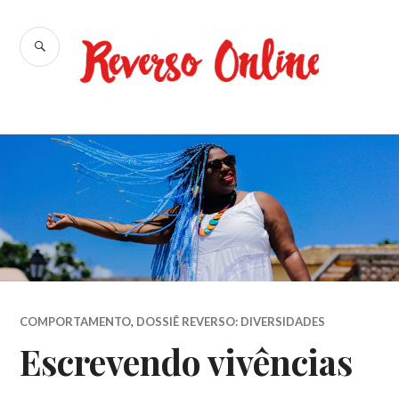
Ir
para
BUSCA
conteúdo
Reverso
Online
COMPORTAMENTO
,
DOSSIÊ REVERSO: DIVERSIDADES
Escrevendo vivências