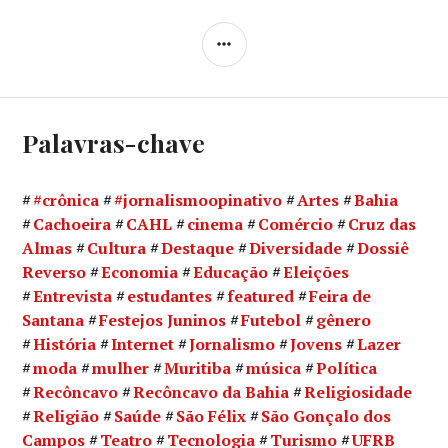
LATERAL
Palavras-chave
#crônica
#jornalismoopinativo
Artes
Bahia
Cachoeira
CAHL
cinema
Comércio
Cruz das
Almas
Cultura
Destaque
Diversidade
Dossiê
Reverso
Economia
Educação
Eleições
Entrevista
estudantes
featured
Feira de
Santana
Festejos Juninos
Futebol
gênero
História
Internet
Jornalismo
Jovens
Lazer
moda
mulher
Muritiba
música
Política
Recôncavo
Recôncavo da Bahia
Religiosidade
Religião
Saúde
São Félix
São Gonçalo dos
Campos
Teatro
Tecnologia
Turismo
UFRB