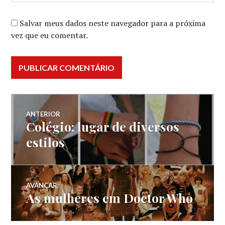
Salvar meus dados neste navegador para a próxima
vez que eu comentar.
Navegação
ANTERIOR
Colégio: lugar de diversos
Post
de
anterior:
estilos
Post
AVANÇAR
As mulheres em Doctor Who
Próximo
post: