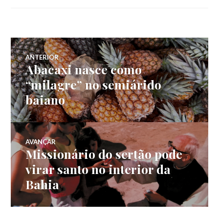
Navegação
ANTERIOR
Abacaxi nasce como
Post
de
anterior:
“milagre” no semiárido
baiano
Post
AVANÇAR
Missionário do sertão pode
Próximo
post:
virar santo no interior da
Bahia