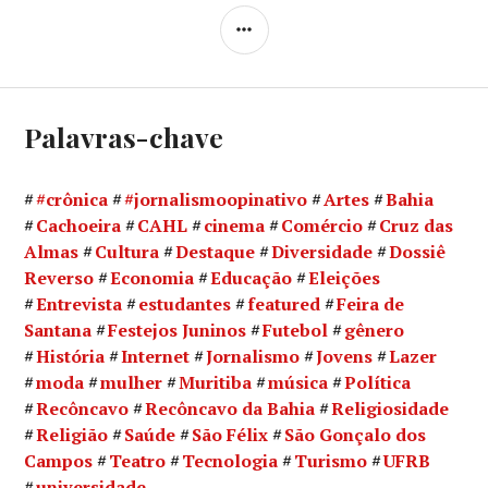
LATERAL
Palavras-chave
#crônica
#jornalismoopinativo
Artes
Bahia
Cachoeira
CAHL
cinema
Comércio
Cruz das
Almas
Cultura
Destaque
Diversidade
Dossiê
Reverso
Economia
Educação
Eleições
Entrevista
estudantes
featured
Feira de
Santana
Festejos Juninos
Futebol
gênero
História
Internet
Jornalismo
Jovens
Lazer
moda
mulher
Muritiba
música
Política
Recôncavo
Recôncavo da Bahia
Religiosidade
Religião
Saúde
São Félix
São Gonçalo dos
Campos
Teatro
Tecnologia
Turismo
UFRB
universidade