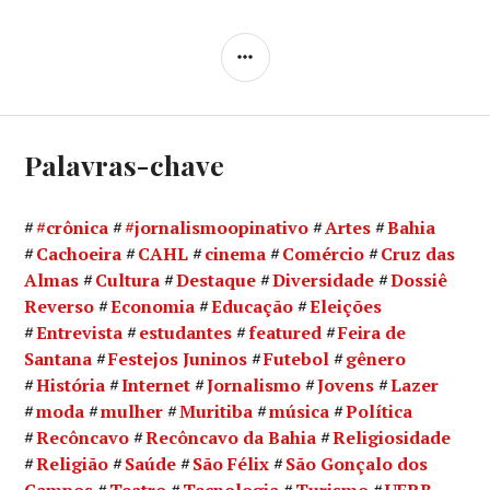
LATERAL
Palavras-chave
#crônica
#jornalismoopinativo
Artes
Bahia
Cachoeira
CAHL
cinema
Comércio
Cruz das
Almas
Cultura
Destaque
Diversidade
Dossiê
Reverso
Economia
Educação
Eleições
Entrevista
estudantes
featured
Feira de
Santana
Festejos Juninos
Futebol
gênero
História
Internet
Jornalismo
Jovens
Lazer
moda
mulher
Muritiba
música
Política
Recôncavo
Recôncavo da Bahia
Religiosidade
Religião
Saúde
São Félix
São Gonçalo dos