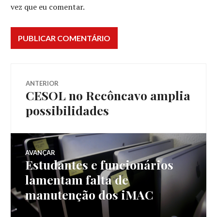
vez que eu comentar.
Navegação
ANTERIOR
CESOL no Recôncavo amplia
Post
de
anterior:
possibilidades
Post
AVANÇAR
Estudantes e funcionários
Próximo
post:
lamentam falta de
manutenção dos iMAC