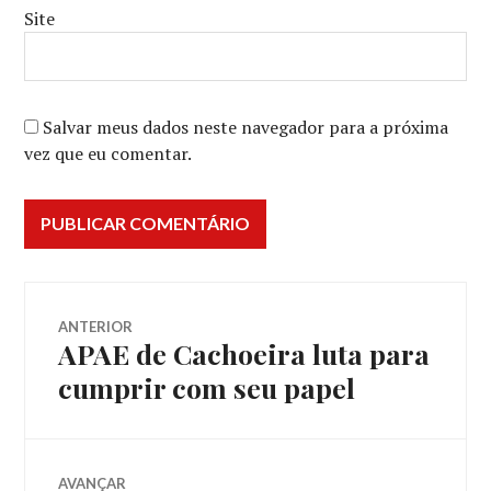
Site
Salvar meus dados neste navegador para a próxima
vez que eu comentar.
Navegação
ANTERIOR
APAE de Cachoeira luta para
Post
de
anterior:
cumprir com seu papel
Post
AVANÇAR