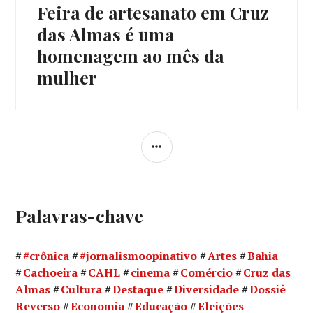
Feira de artesanato em Cruz
Próximo
post:
das Almas é uma
homenagem ao mês da
mulher
LATERAL
Palavras-chave
#crônica
#jornalismoopinativo
Artes
Bahia
Cachoeira
CAHL
cinema
Comércio
Cruz das
Almas
Cultura
Destaque
Diversidade
Dossiê
Reverso
Economia
Educação
Eleições