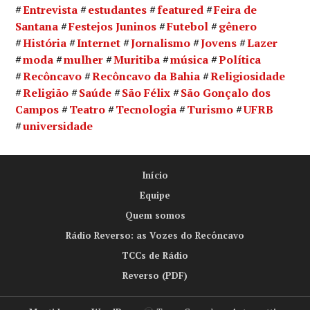
Entrevista
estudantes
featured
Feira de
Santana
Festejos Juninos
Futebol
gênero
História
Internet
Jornalismo
Jovens
Lazer
moda
mulher
Muritiba
música
Política
Recôncavo
Recôncavo da Bahia
Religiosidade
Religião
Saúde
São Félix
São Gonçalo dos
Campos
Teatro
Tecnologia
Turismo
UFRB
universidade
Início
Equipe
Quem somos
Rádio Reverso: as Vozes do Recôncavo
TCCs de Rádio
Reverso (PDF)