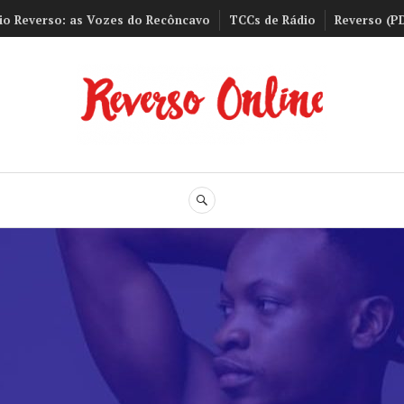
io Reverso: as Vozes do Recôncavo
TCCs de Rádio
Reverso (P
Reverso Onli
BUSCA