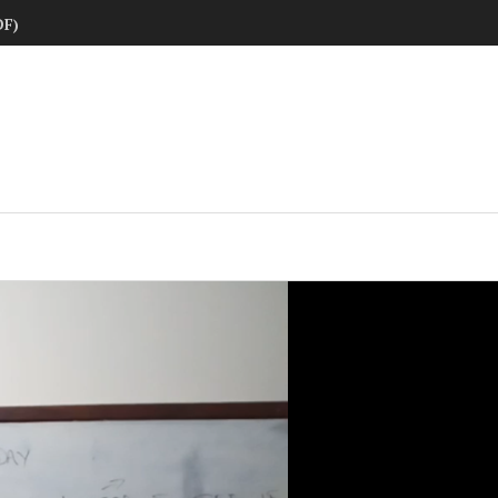
DF)
ne