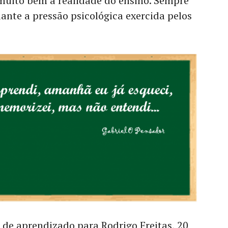
 muito bem a realidade do ensino. Sempre
iante a pressão psicológica exercida pelos
 de aprendizado para Rodrigo Freitas, 20