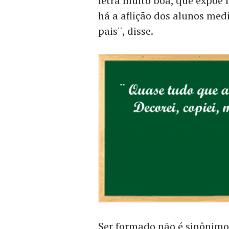
letra muito boa, que expõe
há a aflição dos alunos med
pais¨, disse.
Ser formado não é sinônimo