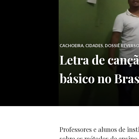
CACHOEIRA
,
CIDADES
,
DOSSIÊ REVERSO
Letra de cançã
básico no Bras
Professores e alunos de ins
sobre os métodos de ensino 