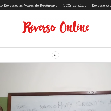
io Reverso: as Vozes do Recôncavo
TCCs de Rádio
Reverso (P
Reverso Onli
BUSCA