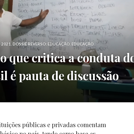
 2021
,
DOSSIÊ REVERSO: EDUCAÇÃO
,
EDUCAÇÃO
o que critica a conduta d
il é pauta de discussão
tituições públicas e privadas comentam
básico no país, tendo como base as