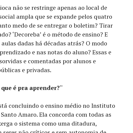
oca não se restringe apenas ao local de
a social ampla que se expande pelos quatro
tanto medo de se entregar o boletim? Tirar
ado? ‘Decoreba’ é o método de ensino? E
s aulas dadas há décadas atrás? O modo
 aprendizado e nas notas do aluno? Essas e
sorvidas e comentadas por alunos e
públicas e privadas.
á que é pra aprender?¨
stá concluindo o ensino médio no Instituto
m Santo Amaro. Ela concorda com todas as
xerga o sistema como uma ditadura,
 seres não críticos e sem autonomia de