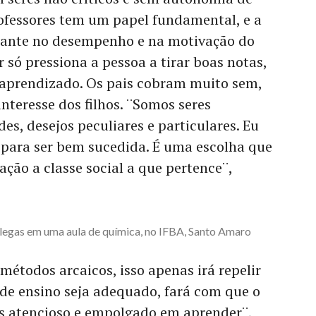
rofessores tem um papel fundamental, e a
tante no desempenho e na motivação do
 só pressiona a pessoa a tirar boas notas,
 aprendizado. Os pais cobram muito sem,
interesse dos filhos. ¨Somos seres
s, desejos peculiares e particulares. Eu
 para ser bem sucedida. É uma escolha que
ção a classe social a que pertence¨,
olegas em uma aula de química, no IFBA, Santo Amaro
métodos arcaicos, isso apenas irá repelir
de ensino seja adequado, fará com que o
is atencioso e empolgado em aprender¨,