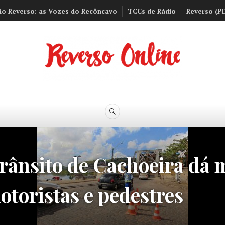
io Reverso: as Vozes do Recôncavo
TCCs de Rádio
Reverso (P
Reverso Onli
BUSCA
ânsito de Cachoeira dá 
toristas e pedestres