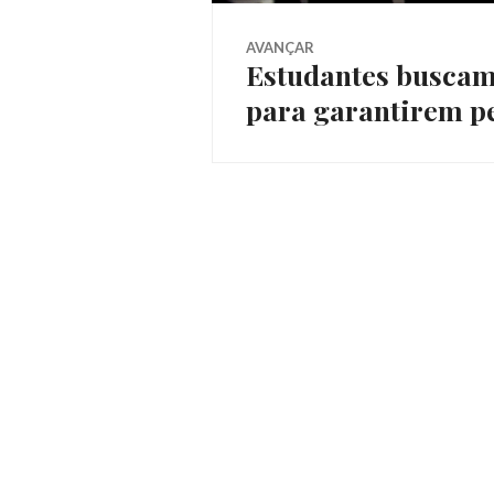
Post
AVANÇAR
Estudantes buscam
Próximo
para garantirem p
post: