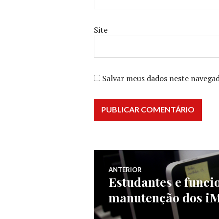
Site
Salvar meus dados neste navegad
Navegação
ANTERIOR
Estudantes e funci
Post
de
manutenção dos i
anterior: