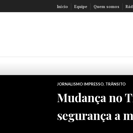
Ir
Início
Equipe
Quem somos
Rád
para
conteúdo
JORNALISMO IMPRESSO
,
TRÂNSITO
Mudança no Tr
segurança a mo