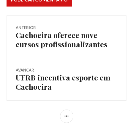
Navegação
ANTERIOR
Cachoeira oferece nove
Post
de
anterior:
cursos profissionalizantes
Post
AVANÇAR
UFRB incentiva esporte em
Próximo
post:
Cachoeira
LATERAL