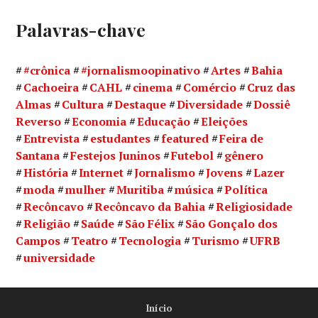
Palavras-chave
#crônica
#jornalismoopinativo
Artes
Bahia
Cachoeira
CAHL
cinema
Comércio
Cruz das
Almas
Cultura
Destaque
Diversidade
Dossiê
Reverso
Economia
Educação
Eleições
Entrevista
estudantes
featured
Feira de
Santana
Festejos Juninos
Futebol
gênero
História
Internet
Jornalismo
Jovens
Lazer
moda
mulher
Muritiba
música
Política
Recôncavo
Recôncavo da Bahia
Religiosidade
Religião
Saúde
São Félix
São Gonçalo dos
Campos
Teatro
Tecnologia
Turismo
UFRB
universidade
Início