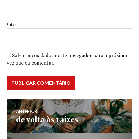
Site
Salvar meus dados neste navegador para a próxima
vez que eu comentar.
Navegação
ANTERIOR
de volta às raízes
Post
de
anterior: