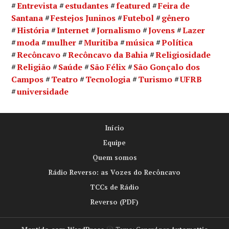
Entrevista
estudantes
featured
Feira de
Santana
Festejos Juninos
Futebol
gênero
História
Internet
Jornalismo
Jovens
Lazer
moda
mulher
Muritiba
música
Política
Recôncavo
Recôncavo da Bahia
Religiosidade
Religião
Saúde
São Félix
São Gonçalo dos
Campos
Teatro
Tecnologia
Turismo
UFRB
universidade
Início
Equipe
Quem somos
Rádio Reverso: as Vozes do Recôncavo
TCCs de Rádio
Reverso (PDF)