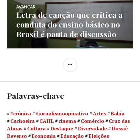
Post
AVANÇAR
Letra de canção que critica a
Próximo
post:
conduta do ensino básico no
Brasil é pauta de discussão
LATERAL
Palavras-chave
#crônica
#jornalismoopinativo
Artes
Bahia
Cachoeira
CAHL
cinema
Comércio
Cruz das
Almas
Cultura
Destaque
Diversidade
Dossiê
Reverso
Economia
Educação
Eleições