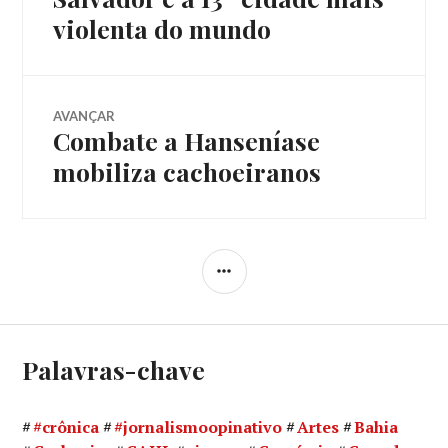
de
anterior:
violenta do mundo
Post
AVANÇAR
Combate a Hanseníase
Próximo
post:
mobiliza cachoeiranos
LATERAL
Palavras-chave
#crônica
#jornalismoopinativo
Artes
Bahia