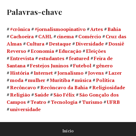
Palavras-chave
#crônica
#jornalismoopinativo
Artes
Bahia
Cachoeira
CAHL
cinema
Comércio
Cruz das
Almas
Cultura
Destaque
Diversidade
Dossiê
Reverso
Economia
Educação
Eleições
Entrevista
estudantes
featured
Feira de
Santana
Festejos Juninos
Futebol
gênero
História
Internet
Jornalismo
Jovens
Lazer
moda
mulher
Muritiba
música
Política
Recôncavo
Recôncavo da Bahia
Religiosidade
Religião
Saúde
São Félix
São Gonçalo dos
Campos
Teatro
Tecnologia
Turismo
UFRB
universidade
Início