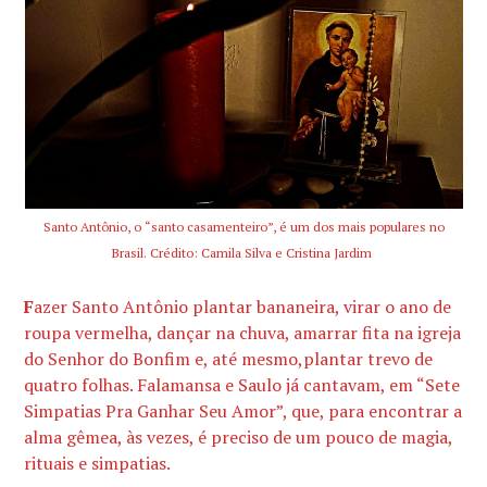
Santo Antônio, o “santo casamenteiro”, é um dos mais populares no
Brasil. Crédito: Camila Silva e Cristina Jardim
F
azer Santo Antônio plantar bananeira, virar o ano de
roupa vermelha, dançar na chuva, amarrar fita na igreja
do Senhor do Bonfim e, até mesmo,plantar trevo de
quatro folhas. Falamansa e Saulo já cantavam, em “Sete
Simpatias Pra Ganhar Seu Amor”, que, para encontrar a
alma gêmea, às vezes, é preciso de um pouco de magia,
rituais e simpatias.