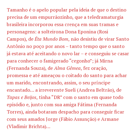
Tamanho é o apelo popular pela ideia de que o destino
precisa de um empurrãozinho, que a teledramaturgia
brasileira incorporou essa crença em suas tramas e
personagens: a solteirona Dona Eponina (Rosi
Campos), de
Êta Mundo Bom
, não desistiu de virar Santo
Antônio no poço por anos – tanto tempo que o santo
já estava até aceitando o novo lar – e conseguiu se casar
para conhecer o famigerado “cegonho”; já Mirna
(Fernanda Souza), de
Alma Gêmea
, fez oração,
promessa e até ameaçou o coitado do santo para achar
um marido, encontrando, assim, o seu príncipe
encantado… a irreverente Sueli (Andrea Beltrão), de
Tapas e Beijos
, tinha “DR” com o santo em quase todo
episódio e, junto com sua amiga Fátima (Fernanda
Torres), ainda botaram despacho para conseguir ficar
com seus amados Jorge (Fábio Assunção) e Armane
(Vladimir Brichta)…