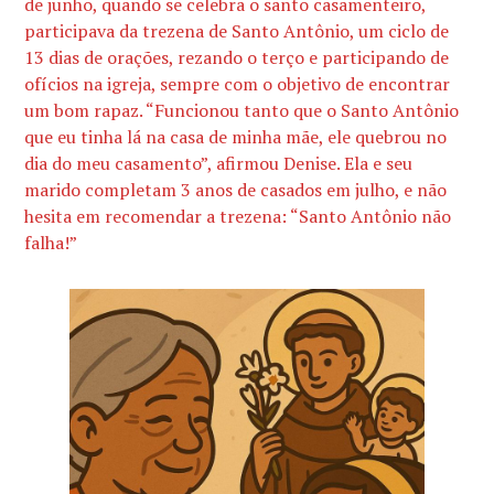
de junho, quando se celebra o santo casamenteiro,
participava da trezena de Santo Antônio, um ciclo de
13 dias de orações, rezando o terço e participando de
ofícios na igreja, sempre com o objetivo de encontrar
um bom rapaz. “Funcionou tanto que o Santo Antônio
que eu tinha lá na casa de minha mãe, ele quebrou no
dia do meu casamento”, afirmou Denise. Ela e seu
marido completam 3 anos de casados em julho, e não
hesita em recomendar a trezena: “Santo Antônio não
falha!”