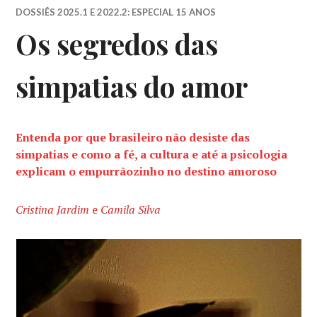
DOSSIÊS 2025.1 E 2022.2: ESPECIAL 15 ANOS
Os segredos das
simpatias do amor
Entenda por que brasileiro não desiste das
simpatias e como a fé, a cultura e até a psicologia
explicam o empurrãozinho no destino amoroso
Cristina Jardim
e
Camila Silva