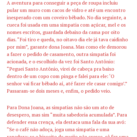
A aventura para conseguir a peça de roupa incluiu
pular um muro com cacos de vidro e até um encontro
inesperado com um coveiro bêbado. No dia seguinte, a
cueca foi usada em uma simpatia com açúcar, mel e os
nomes escritos, guardada debaixo da cama por oito
dias. “Foi tiro e queda, no oitavo dia ele já tava caidinho
por mim”, garante dona Joana. Mas como ele demorou
a fazer o pedido de casamento, outra simpatia foi
acionada, e o escolhido da vez foi Santo Antônio:
“Peguei Santo Antônio, virei de cabeça pra baixo
dentro de um copo com pinga e falei para ele: ‘O
senhor vai ficar bêbado aí, até fazer ele casar comigo’.”
Passaram-se dois meses e, enfim, o pedido veio.
Para Dona Joana, as simpatias não são um ato de
desespero, mas sim “muita sabedoria acumulada”. Para
defender essa crença, ela destaca uma fala da sua avó:
“Se o café não adoça, joga uma simpatia e uma
rapadura; se o biscoito de queijo não cresce, cê faz uma