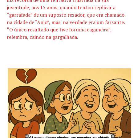
Ela recorda de uma tentativa frustrada na sua
juventude, aos 15 anos, quando tentou replicar a
“garrafada” de um suposto rezador, que era chamado
na cidade de “Anjo”, mas na verdade era um farsante.
“O único resultado que tive foi uma caganeira”,
relembra, caindo na gargalhada.