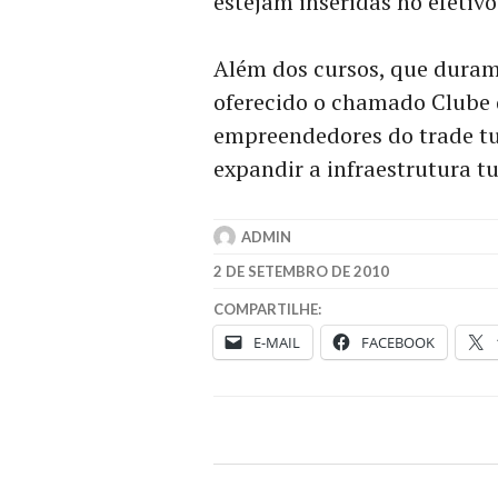
estejam inseridas no efetivo 
Além dos cursos, que duram
oferecido o chamado Clube 
empreendedores do trade tu
expandir a infraestrutura tu
ADMIN
2 DE SETEMBRO DE 2010
COMPARTILHE:
E-MAIL
FACEBOOK