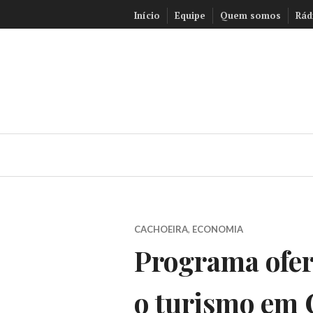
Ir
Início
Equipe
Quem somos
Rád
para
conteúdo
CACHOEIRA
,
ECONOMIA
Programa ofer
o turismo em 