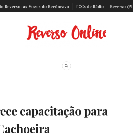
io Reverso: as Vozes do Recôncavo
TCCs de Rádio
Reverso (P
Reverso Onli
BUSCA
ece capacitação para
Cachoeira