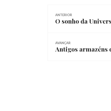
Navegação
ANTERIOR
O sonho da Univers
Post
de
anterior:
Post
AVANÇAR
Antigos armazéns 
Próximo
post: