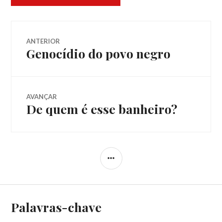
Navegação
ANTERIOR
Genocídio do povo negro
Post
de
anterior:
Post
AVANÇAR
De quem é esse banheiro?
Próximo
post:
LATERAL
Palavras-chave