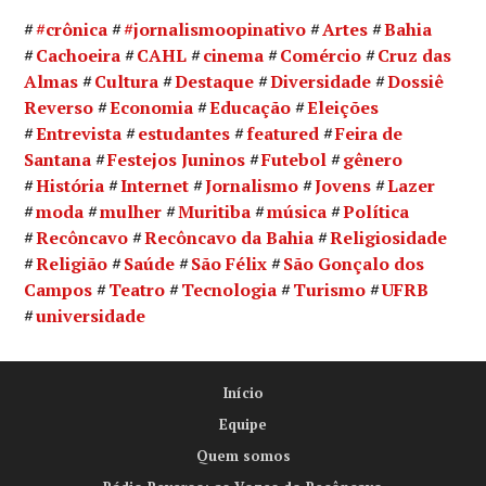
#crônica
#jornalismoopinativo
Artes
Bahia
Cachoeira
CAHL
cinema
Comércio
Cruz das
Almas
Cultura
Destaque
Diversidade
Dossiê
Reverso
Economia
Educação
Eleições
Entrevista
estudantes
featured
Feira de
Santana
Festejos Juninos
Futebol
gênero
História
Internet
Jornalismo
Jovens
Lazer
moda
mulher
Muritiba
música
Política
Recôncavo
Recôncavo da Bahia
Religiosidade
Religião
Saúde
São Félix
São Gonçalo dos
Campos
Teatro
Tecnologia
Turismo
UFRB
universidade
Início
Equipe
Quem somos