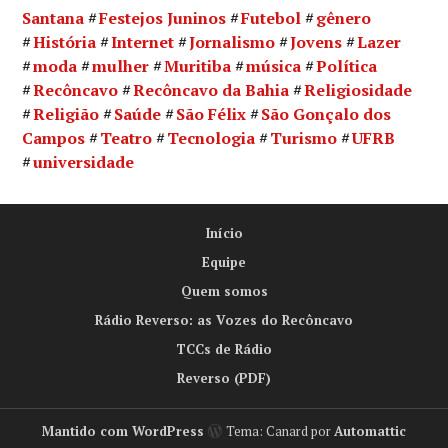
Santana
Festejos Juninos
Futebol
gênero
História
Internet
Jornalismo
Jovens
Lazer
moda
mulher
Muritiba
música
Política
Recôncavo
Recôncavo da Bahia
Religiosidade
Religião
Saúde
São Félix
São Gonçalo dos
Campos
Teatro
Tecnologia
Turismo
UFRB
universidade
Início
Equipe
Quem somos
Rádio Reverso: as Vozes do Recôncavo
TCCs de Rádio
Reverso (PDF)
Mantido com WordPress
Tema: Canard por
Automattic