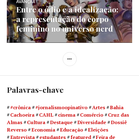
AVANÇAR
Entre o ódio e a idealização:
Próximo
post:
a representação do corpo
feminino no universo nerd
LATERAL
Palavras-chave
#crônica
#jornalismoopinativo
Artes
Bahia
Cachoeira
CAHL
cinema
Comércio
Cruz das
Almas
Cultura
Destaque
Diversidade
Dossiê
Reverso
Economia
Educação
Eleições
Entrevista
estudantes
featured
Feira de