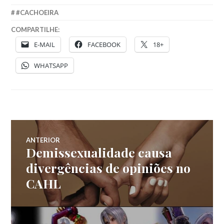
#CACHOEIRA
COMPARTILHE:
E-MAIL
FACEBOOK
18+
WHATSAPP
Navegação
ANTERIOR
Demissexualidade causa
Post
de
anterior:
divergências de opiniões no
CAHL
Post