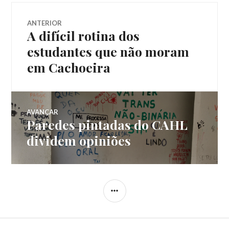
Navegação
ANTERIOR
A difícil rotina dos
Post
de
anterior:
estudantes que não moram
em Cachoeira
Post
AVANÇAR
Paredes pintadas do CAHL
Próximo
post:
dividem opiniões
LATERAL