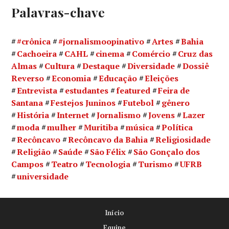
Palavras-chave
#crônica
#jornalismoopinativo
Artes
Bahia
Cachoeira
CAHL
cinema
Comércio
Cruz das
Almas
Cultura
Destaque
Diversidade
Dossiê
Reverso
Economia
Educação
Eleições
Entrevista
estudantes
featured
Feira de
Santana
Festejos Juninos
Futebol
gênero
História
Internet
Jornalismo
Jovens
Lazer
moda
mulher
Muritiba
música
Política
Recôncavo
Recôncavo da Bahia
Religiosidade
Religião
Saúde
São Félix
São Gonçalo dos
Campos
Teatro
Tecnologia
Turismo
UFRB
universidade
Início
Equipe