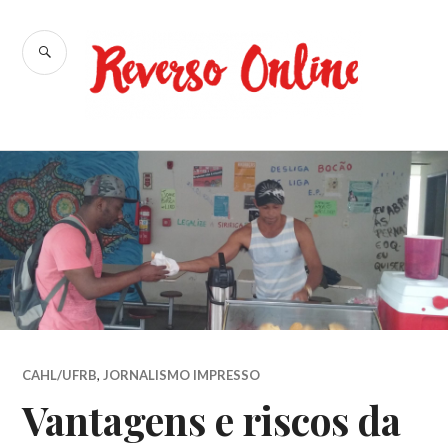
Ir
para
BUSCA
conteúdo
Reverso
Online
CAHL/UFRB
,
JORNALISMO IMPRESSO
Vantagens e riscos da