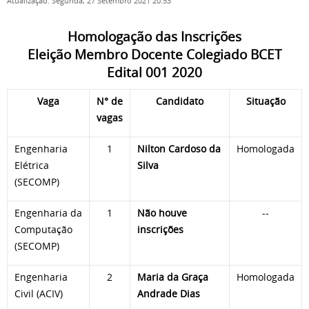
Atualização: Segunda, 27 Setembro 2021 20:53
Homologação das Inscrições
Eleição Membro Docente Colegiado BCET
Edital 001 2020
Vaga
N° de
Candidato
Situação
vagas
Engenharia
1
Nilton Cardoso da
Homologada
Elétrica
Silva
(SECOMP)
Engenharia da
1
Não houve
--
Computação
inscrições
(SECOMP)
Engenharia
2
Maria da Graça
Homologada
Civil (ACIV)
Andrade Dias