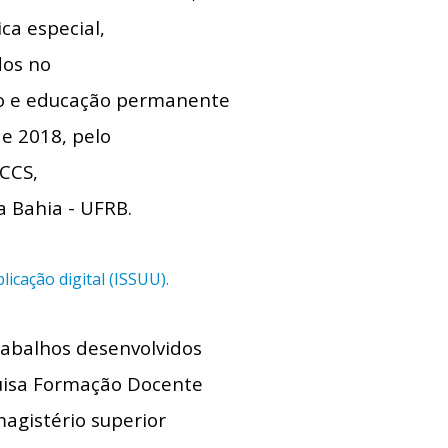
a especial,
dos no
ão e educação permanente
de 2018, pelo
 CCS,
 Bahia - UFRB.
icação digital (ISSUU).
rabalhos desenvolvidos
uisa Formação Docente
agistério superior