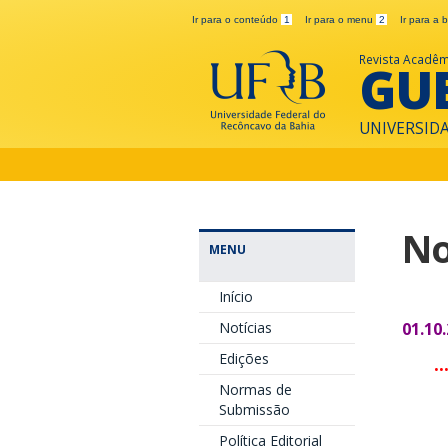
Ir para o conteúdo
1
Ir para o menu
2
Ir para a
Revista Acadêm
GU
UNIVERSID
No
MENU
Início
Notícias
01.10
Edições
.
Normas de
Submissão
Política Editorial