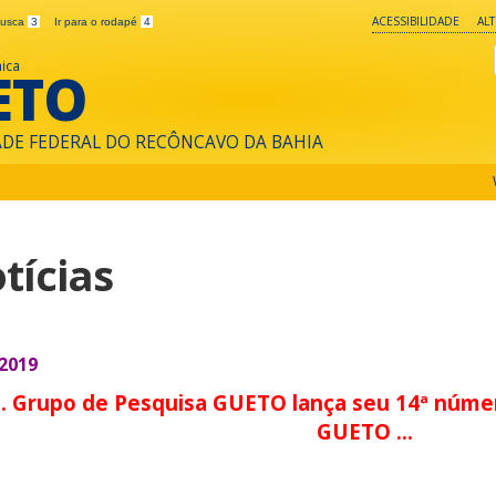
ACESSIBILIDADE
AL
 busca
3
Ir para o rodapé
4
ica
ETO
ADE FEDERAL DO RECÔNCAVO DA BAHIA
tícias
.2019
... Grupo de Pesquisa GUETO lança seu 14ª núm
GUETO ...