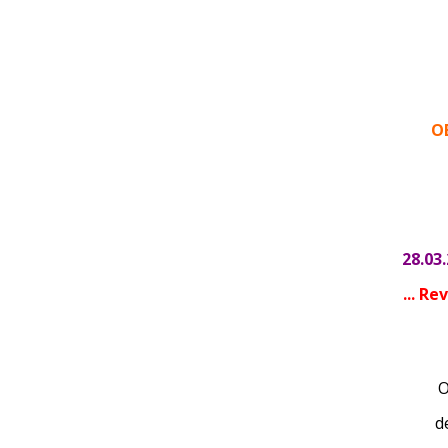
OB
28.03
... R
O
d