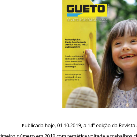
ublicada hoje, 01.10.2019, a 14ª edição da Revis
P
rimeiro número em 2019 com temática voltada a trabalhos ci