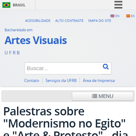
BRASIL
Simplifique!
EN
ES
ACESSIBILIDADE
ALTO CONTRASTE
MAPA DO SITE
Comunica BR
Bacharelado em
Participe
Artes Visuais
Acesso à informação
U F R B
Legislação
Canais
Contato
Serviços da UFRB
Área de Imprensa
MENU
Palestras sobre
"Modernismo no Egito"
e "Arte & Protesto" - dia