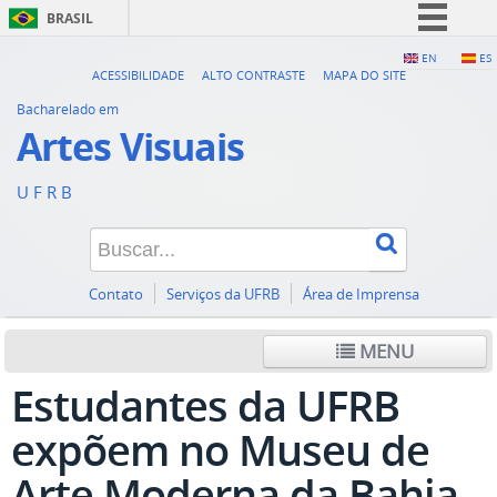
BRASIL
Simplifique!
EN
ES
ACESSIBILIDADE
ALTO CONTRASTE
MAPA DO SITE
Comunica BR
Bacharelado em
Participe
Artes Visuais
Acesso à informação
U F R B
Legislação
Canais
Contato
Serviços da UFRB
Área de Imprensa
MENU
Estudantes da UFRB
expõem no Museu de
Arte Moderna da Bahia