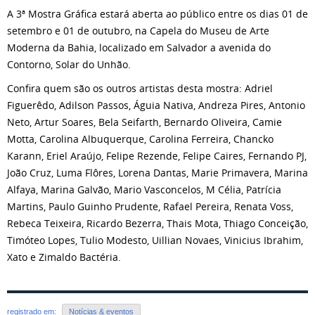
A 3ª Mostra Gráfica estará aberta ao público entre os dias 01 de
setembro e 01 de outubro, na Capela do Museu de Arte
Moderna da Bahia, localizado em Salvador a avenida do
Contorno, Solar do Unhão.
Confira quem são os outros artistas desta mostra: Adriel
Figuerêdo, Adilson Passos, Águia Nativa, Andreza Pires, Antonio
Neto, Artur Soares, Bela Seifarth, Bernardo Oliveira, Camie
Motta, Carolina Albuquerque, Carolina Ferreira, Chancko
Karann, Eriel Araújo, Felipe Rezende, Felipe Caires, Fernando PJ,
João Cruz, Luma Flôres, Lorena Dantas, Marie Primavera, Marina
Alfaya, Marina Galvão, Mario Vasconcelos, M Célia, Patrícia
Martins, Paulo Guinho Prudente, Rafael Pereira, Renata Voss,
Rebeca Teixeira, Ricardo Bezerra, Thais Mota, Thiago Conceição,
Timóteo Lopes, Tulio Modesto, Uillian Novaes, Vinicius Ibrahim,
Xato e Zimaldo Bactéria.
registrado em:
Notícias & eventos