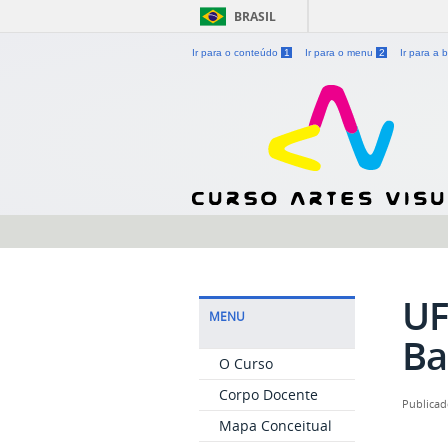
BRASIL
Ir para o conteúdo
1
Ir para o menu
2
Ir para a
UF
MENU
Ba
O Curso
Corpo Docente
Publicad
Mapa Conceitual