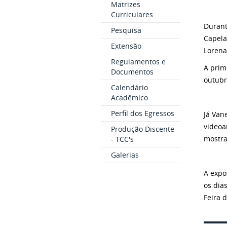
Matrizes
Curriculares
Durant
Pesquisa
Capela
Extensão
Lorena
Regulamentos e
A prim
Documentos
outubr
Calendário
Acadêmico
Perfil dos Egressos
Já Van
videoa
Produção Discente
mostra
- TCC's
Galerias
A expo
os dia
Feira 