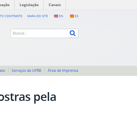
mação
Legislação
Canais
LTO CONTRASTE
MAPA DO SITE
EN
ES
ato
Serviços da UFRB
Área de Imprensa
stras pela