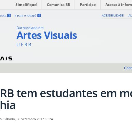
Simplifique!
Comunica BR
Participe
Acesso à infor
ACESSIBILIDADE
A
 busca
3
Ir para o rodapé
4
Bacharelado em
Artes Visuais
U F R B
Cont
RB tem estudantes em mo
hia
o: Sábado, 30 Setembro 2017 18:24