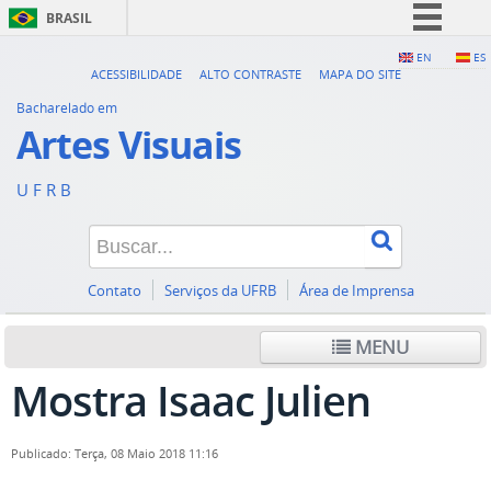
BRASIL
Simplifique!
EN
ES
ACESSIBILIDADE
ALTO CONTRASTE
MAPA DO SITE
Comunica BR
Bacharelado em
Participe
Artes Visuais
Acesso à informação
U F R B
Legislação
Canais
Contato
Serviços da UFRB
Área de Imprensa
MENU
Mostra Isaac Julien
Publicado: Terça, 08 Maio 2018 11:16