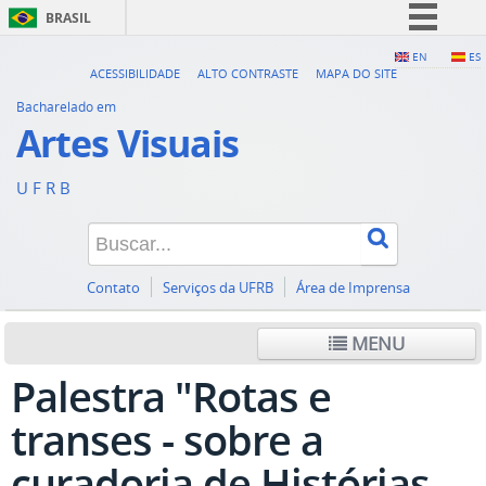
BRASIL
Simplifique!
EN
ES
ACESSIBILIDADE
ALTO CONTRASTE
MAPA DO SITE
Comunica BR
Bacharelado em
Participe
Artes Visuais
Acesso à informação
U F R B
Legislação
Canais
Contato
Serviços da UFRB
Área de Imprensa
MENU
Palestra "Rotas e
transes - sobre a
curadoria de Histórias