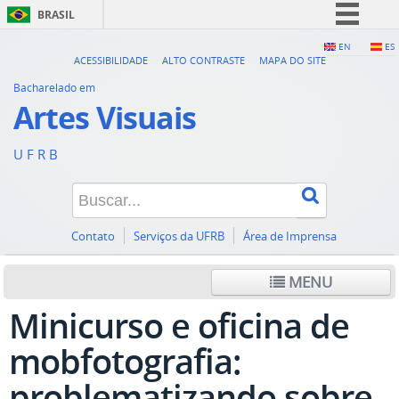
BRASIL
Simplifique!
EN
ES
ACESSIBILIDADE
ALTO CONTRASTE
MAPA DO SITE
Comunica BR
Bacharelado em
Participe
Artes Visuais
Acesso à informação
U F R B
Legislação
Canais
Contato
Serviços da UFRB
Área de Imprensa
MENU
Minicurso e oficina de
mobfotografia:
problematizando sobre