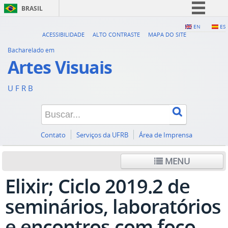
BRASIL
Simplifique!
EN
ES
ACESSIBILIDADE
ALTO CONTRASTE
MAPA DO SITE
Comunica BR
Bacharelado em
Participe
Artes Visuais
Acesso à informação
U F R B
Legislação
Canais
Contato
Serviços da UFRB
Área de Imprensa
MENU
Elixir; Ciclo 2019.2 de
seminários, laboratórios
e encontros com foco