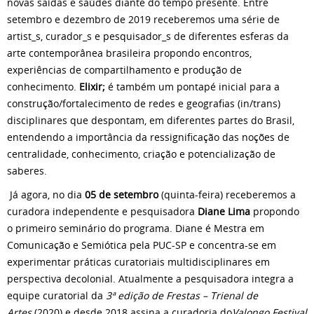
novas saídas e saúdes diante do tempo presente. Entre
setembro e dezembro de 2019 receberemos uma série de
artist_s, curador_s e pesquisador_s de diferentes esferas da
arte contemporânea brasileira propondo encontros,
experiências de compartilhamento e produção de
conhecimento.
Elixir;
é também um pontapé inicial para a
construção/fortalecimento de redes e geografias (in/trans)
disciplinares que despontam, em diferentes partes do Brasil,
entendendo a importância da ressignificação das noções de
centralidade, conhecimento, criação e potencialização de
saberes.
Já agora, no dia
05 de setembro
(quinta-feira) receberemos a
curadora independente e pesquisadora
Diane Lima
propondo
o primeiro seminário do programa. Diane é Mestra em
Comunicação e Semiótica pela PUC-SP e concentra-se em
experimentar práticas curatoriais multidisciplinares em
perspectiva decolonial. Atualmente a pesquisadora integra a
equipe curatorial da
3ª edição de Frestas – Trienal de
Artes
(2020) e desde 2018 assina a curadoria do
Valongo Festival