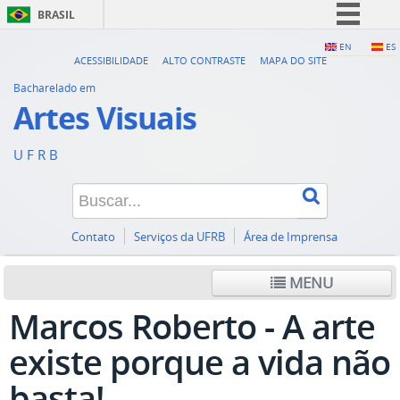
BRASIL
Simplifique!
EN
ES
ACESSIBILIDADE
ALTO CONTRASTE
MAPA DO SITE
Comunica BR
Bacharelado em
Participe
Artes Visuais
Acesso à informação
U F R B
Legislação
Canais
Contato
Serviços da UFRB
Área de Imprensa
MENU
Marcos Roberto - A arte
existe porque a vida não
basta!