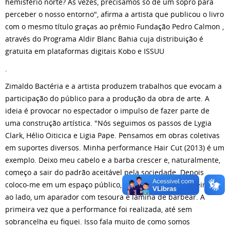
hemisfério norte? Às vezes, precisamos só de um sopro para
perceber o nosso entorno", afirma a artista que publicou o livro
com o mesmo título graças ao prêmio Fundação Pedro Calmon ,
através do Programa Aldir Blanc Bahia cuja distribuição é
gratuita em plataformas digitais Kobo e ISSUU
.
Zimaldo Bactéria e a artista produzem trabalhos que evocam a
participação do público para a produção da obra de arte. A
ideia é provocar no espectador o impulso de fazer parte de
uma construção artística. "Nós seguimos os passos de Lygia
Clark, Hélio Oiticica e Ligia Pape. Pensamos em obras coletivas
em suportes diversos. Minha performance Hair Cut (2013) é um
exemplo. Deixo meu cabelo e a barba crescer e, naturalmente,
começo a sair do padrão aceitável pela sociedade. Depois
coloco-me em um espaço público, sentado em uma cadeira e,
ao lado, um aparador com tesoura e lâmina de barbear. A
primeira vez que a performance foi realizada, até sem
sobrancelha eu fiquei. Isso fala muito de como somos