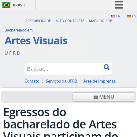
BRASIL
Simplifique!
EN
ES
ACESSIBILIDADE
ALTO CONTRASTE
MAPA DO SITE
Comunica BR
Bacharelado em
Participe
Artes Visuais
Acesso à informação
U F R B
Legislação
Canais
Contato
Serviços da UFRB
Área de Imprensa
MENU
Egressos do
bacharelado de Artes
Visuais participam do