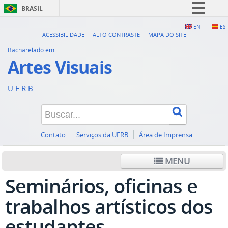
BRASIL
Simplifique!
EN
ES
ACESSIBILIDADE
ALTO CONTRASTE
MAPA DO SITE
Comunica BR
Bacharelado em
Participe
Artes Visuais
Acesso à informação
U F R B
Legislação
Canais
Contato
Serviços da UFRB
Área de Imprensa
MENU
Seminários, oficinas e
trabalhos artísticos dos
estudantes