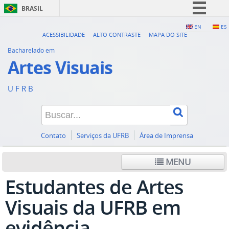
BRASIL
Simplifique!
EN
ES
ACESSIBILIDADE
ALTO CONTRASTE
MAPA DO SITE
Comunica BR
Bacharelado em
Participe
Artes Visuais
Acesso à informação
U F R B
Legislação
Canais
Contato
Serviços da UFRB
Área de Imprensa
MENU
Estudantes de Artes
Visuais da UFRB em
evidência