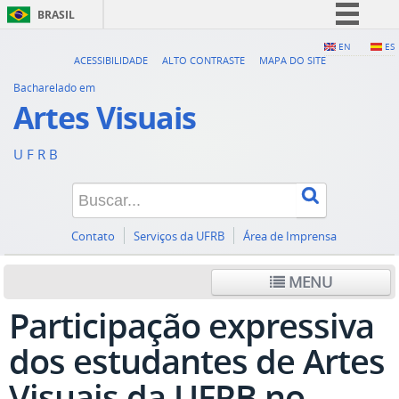
BRASIL
Simplifique!
EN
ES
ACESSIBILIDADE
ALTO CONTRASTE
MAPA DO SITE
Comunica BR
Bacharelado em
Participe
Artes Visuais
Acesso à informação
U F R B
Legislação
Canais
Contato
Serviços da UFRB
Área de Imprensa
MENU
Participação expressiva
dos estudantes de Artes
Visuais da UFRB no