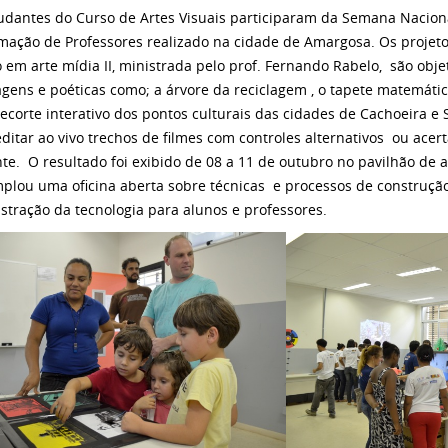
udantes do Curso de Artes Visuais participaram da Semana Naciona
mação de Professores realizado na cidade de Amargosa. Os projeto
o em arte mídia II, ministrada pelo prof. Fernando Rabelo, são obje
gens e poéticas como; a árvore da reciclagem , o tapete matemátic
recorte interativo dos pontos culturais das cidades de Cachoeira e 
ditar ao vivo trechos de filmes com controles alternativos ou ace
nte. O resultado foi exibido de 08 a 11 de outubro no pavilhão de 
plou uma oficina aberta sobre técnicas e processos de construção 
tração da tecnologia para alunos e professores.