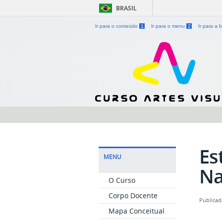
BRASIL
Ir para o conteúdo
1
Ir para o menu
2
Ir para a
Es
MENU
Na
O Curso
Corpo Docente
Publicad
Mapa Conceitual