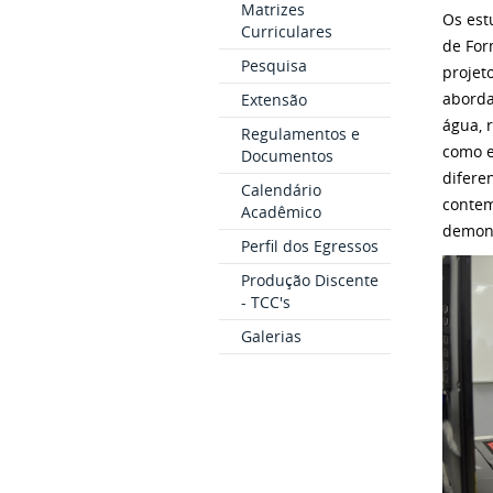
Matrizes
Os est
Curriculares
de For
Pesquisa
projet
aborda
Extensão
água, 
Regulamentos e
como e
Documentos
difere
Calendário
contem
Acadêmico
demons
Perfil dos Egressos
Produção Discente
- TCC's
Galerias