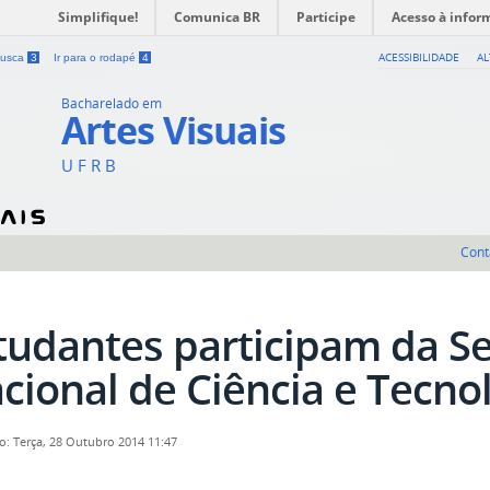
Simplifique!
Comunica BR
Participe
Acesso à infor
ACESSIBILIDADE
A
 busca
3
Ir para o rodapé
4
Bacharelado em
Artes Visuais
U F R B
Cont
tudantes participam da 
cional de Ciência e Tecno
o: Terça, 28 Outubro 2014 11:47