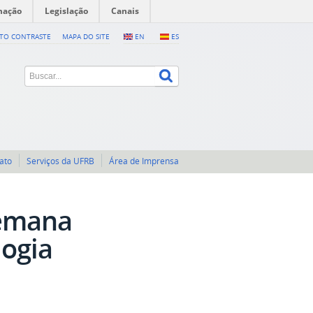
mação
Legislação
Canais
LTO CONTRASTE
MAPA DO SITE
EN
ES
ato
Serviços da UFRB
Área de Imprensa
Semana
logia