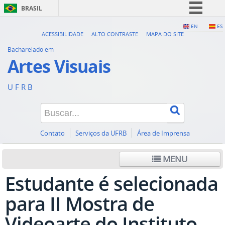
BRASIL
Simplifique!
EN
ES
ACESSIBILIDADE
ALTO CONTRASTE
MAPA DO SITE
Comunica BR
Bacharelado em
Participe
Artes Visuais
Acesso à informação
U F R B
Legislação
Canais
Contato
Serviços da UFRB
Área de Imprensa
MENU
Estudante é selecionada
para II Mostra de
Videoarte do Instituto