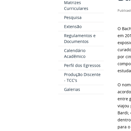
Matrizes
Curriculares
Publicad
Pesquisa
Extensão
O Bach
Regulamentos e
em 201
Documentos
exposi
curado
Calendário
Acadêmico
por ci
compor
Perfil dos Egressos
estuda
Produção Discente
- TCC's
O nome
Galerias
acordo
entre 
viajou
Bardi;
dentro
para o