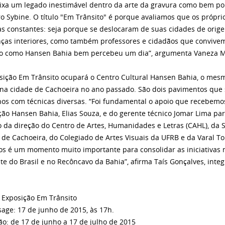
ixa um legado inestimável dentro da arte da gravura como bem pon
o Sybine. O título "Em Trânsito" é porque avaliamos que os própr
as constantes: seja porque se deslocaram de suas cidades de orig
as interiores, como também professores e cidadãos que convive
to como Hansen Bahia bem percebeu um dia”, argumenta Vaneza Mel
sição Em Trânsito ocupará o Centro Cultural Hansen Bahia, o mesm
 na cidade de Cachoeira no ano passado. São dois pavimentos que
hos com técnicas diversas. “Foi fundamental o apoio que recebemo
ão Hansen Bahia, Elias Souza, e do gerente técnico Jomar Lima 
o da direção do Centro de Artes, Humanidades e Letras (CAHL), da 
 de Cachoeira, do Colegiado de Artes Visuais da UFRB e da Varal To
os é um momento muito importante para consolidar as iniciativas 
te do Brasil e no Recôncavo da Bahia”, afirma Taís Gonçalves, integ
 Exposição Em Trânsito
sage: 17 de junho de 2015, às 17h.
ção: de 17 de junho a 17 de julho de 2015