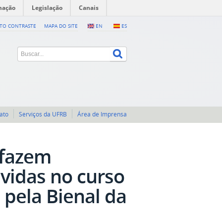
mação
Legislação
Canais
LTO CONTRASTE
MAPA DO SITE
EN
ES
ato
Serviços da UFRB
Área de Imprensa
 fazem
vidas no curso
 pela Bienal da