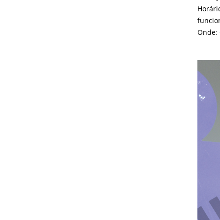
Horári
funcio
Onde: 