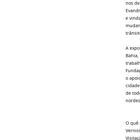
nos de
Evandr
e vind
mudanç
trânsi
A expo
Bahia,
trabal
Fundaç
o apoi
cidade
de tod
nordes
O quê:
Vernis
Visita