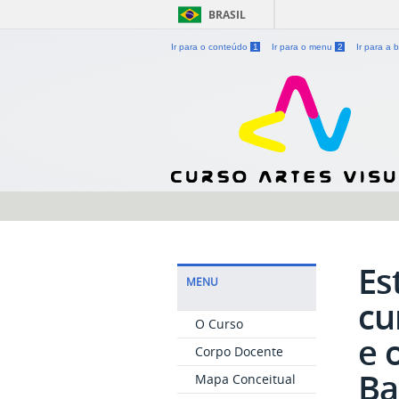
BRASIL
Ir para o conteúdo
1
Ir para o menu
2
Ir para a
Es
MENU
cu
O Curso
e 
Corpo Docente
Ba
Mapa Conceitual