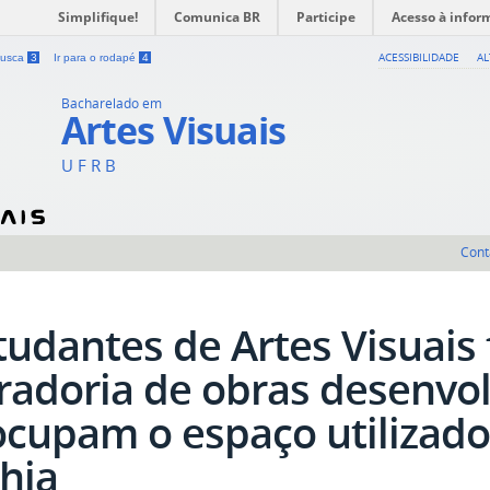
Simplifique!
Comunica BR
Participe
Acesso à infor
ACESSIBILIDADE
A
 busca
3
Ir para o rodapé
4
Bacharelado em
Artes Visuais
U F R B
Cont
tudantes de Artes Visuais
radoria de obras desenvol
ocupam o espaço utilizado
hia