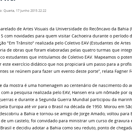
o: Quarta, 17 Junho 2015 22:22
arelado de Artes Visuais da Universidade do Recôncavo da Bahia (U
5 com novidades para quem visitar Cachoeira durante o período de
ção "Em Trânsito" realizada pelo Coletivo EAV (Estudantes de Artes 
ria de obras que foram elaboradas pelas quatro turmas que integra
nco estudantes que intitulamos de Coletivo EAV. Mapeamos o poten
 este exercício didático que nos propiciará um passo para a profis
ntes se reúnem para fazer um evento deste porte”, relata Fagner 
 da mostra é uma homenagem ao centenário de nascimento do art
 com a pesquisa realizada pelo EAV, Hansen era um nômade por 
guerras e durante a Segunda Guerra Mundial participou da marinha
 pela Europa até vir para o Brasil na década de 1950. Morou em Sã
 descobriu a Bahia e tornou-se amigo de Jorge Amado; voltou para
 de um castelo; foi convidado para ministrar um curso de gravura 
 Brasil e decidiu adotar a Bahia como seu reduto, ponto de chegad